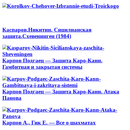
Каспаров,Никитин. Сицилианская
защита.Схевенинген (1984)
Карпов Подгаец — Защита Каро-Канн.
Гамбитная и закрытая системы
Карпов Подгаец — Защита Каро-Канн. Атака
Панова
Карпов А., Гик Е. — Все о шахматах