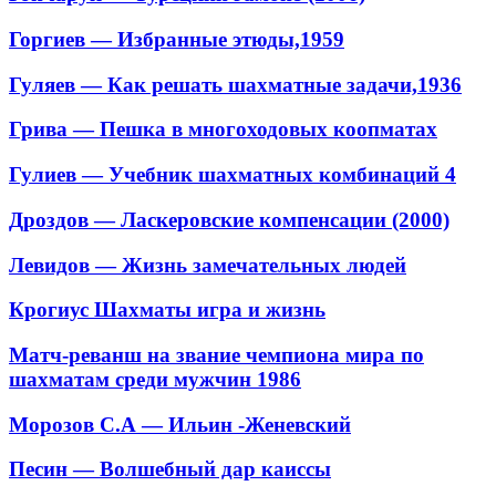
Горгиев — Избранные этюды,1959
Гуляев — Как решать шахматные задачи,1936
Грива — Пешка в многоходовых коопматах
Гулиев — Учебник шахматных комбинаций 4
Дроздов — Ласкеровские компенсации (2000)
Левидов — Жизнь замечательных людей
Крогиус Шахматы игра и жизнь
Матч-реванш на звание чемпиона мира по
шахматам среди мужчин 1986
Морозов С.А — Ильин -Женевский
Песин — Волшебный дар каиссы