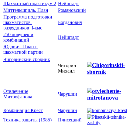
Шахматный практикум 2
Нейштадт
Миттельшпиль. План
Романовский
Программа подготовки
шахматистов-
Богданович
разрядников_I-кмс
250 ловушек и
Нейштадт
комбинаций
Юдович. План в
шахматной партии
Чигоринский сборник
Чигорин
Михаил
Отвлечение
Чарушин
Митрофанова
Комбинация Крест
Чарушин
Техника защиты (1985)
Плисецкий