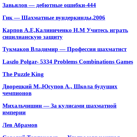
Завьялов — дебютные ошибки-444
Гик — Шахматные вундеркинды,2006
Карпов А.Е,Калиниченко Н.М Учитесь играть
сицилианскую защиту
Тукмаков Владимир — Профессия шахматист
Laszlo Polgar- 5334 Problems Combinations Games
The Puzzle King
Дворецкий М.,Юсупов А., Школа будущих
чемпионов
Михальчишин — За кулисами шахматной
империи
Лев Абрамов