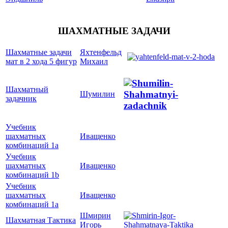
ШАХМАТНЫЕ ЗАДАЧИ
Шахматные задачи
Яхтенфельд
мат в 2 хода 5 фигур
Михаил
Шахматный
Шумилин
задачник
Учебник
шахматных
Иващенко
комбинаций 1a
Учебник
шахматных
Иващенко
комбинаций 1b
Учебник
шахматных
Иващенко
комбинаций 1a
Шмирин
Шахматная Тактика
Игорь