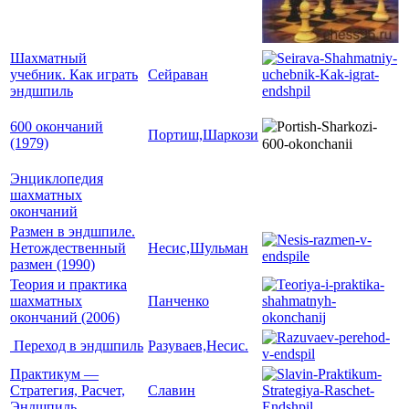
Шахматный
учебник. Как играть
Сейраван
эндшпиль
600 окончаний
Портиш,Шаркози
(1979)
Энциклопедия
шахматных
окончаний
Размен в эндшпиле.
Нетождественный
Несис,Шульман
размен (1990)
Теория и практика
шахматных
Панченко
окончаний (2006)
Переход в эндшпиль
Разуваев,Несис.
Практикум —
Стратегия, Расчет,
Славин
Эндшпиль