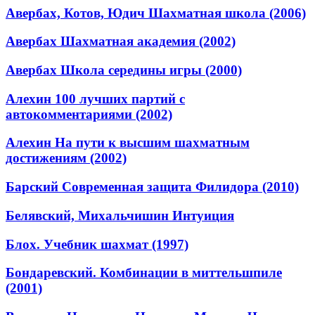
Авербах, Котов, Юдич Шахматная школа (2006)
Авербах Шахматная академия (2002)
Авербах Школа середины игры (2000)
Алехин 100 лучших партий с
автокомментариями (2002)
Алехин На пути к высшим шахматным
достижениям (2002)
Барский Современная защита Филидора (2010)
Белявский, Михальчишин Интуиция
Блох. Учебник шахмат (1997)
Бондаревский. Комбинации в миттельшпиле
(2001)