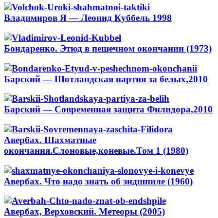
Владимиров Я — Леонид Куббель 1998
Бондаренко. Этюд в пешечном окончании (1973)
Барский — Шотландская партия за белых,2010
Барский — Современная защита Филидора,2010
Авербах. Шахматные
окончания.Слоновые,коневые.Том 1 (1980)
Авербах. Что надо знать об эндшпиле (1960)
Авербах, Верховский. Метеоры (2005)