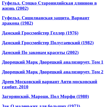
Гуфельд, Стецко Староиндийская длинною в
жизнь (2002)
Гуфельд, Сицилианская защита. Вариант
дракона (1982)
Дамский Гроссмейстер Геллер (1976)
Дамский Гроссмейстер Полугаевский (1982)
Дамский По законам красоты (2002)
Дворецкий Марк Дворецкий анализирует, Том 1
Дворецкий Марк Дворецкий анализирует, Том 2
Дреев Московский вариант Анти-московский
гамбит, 2010
Загорянский, Мароци. Пол Морфи (1980)
Зак О маленьких для больших (1973)