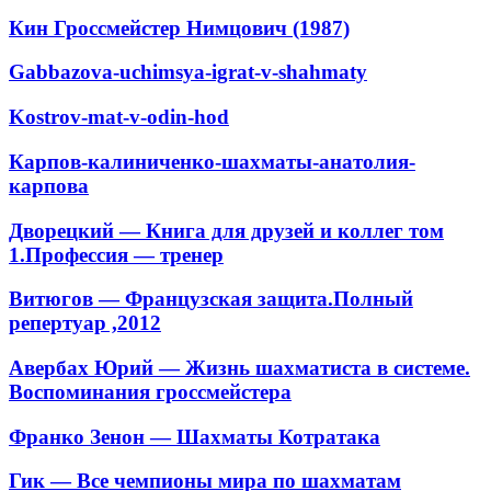
Кин Гроссмейстер Нимцович (1987)
Gabbazova-uchimsya-igrat-v-shahmaty
Kostrov-mat-v-odin-hod
Карпов-калиниченко-шахматы-анатолия-
карпова
Дворецкий — Книга для друзей и коллег том
1.Профессия — тренер
Витюгов — Французская защита.Полный
репертуар ,2012
Авербах Юрий — Жизнь шахматиста в системе.
Воспоминания гроссмейстера
Франко Зенон — Шахматы Котратака
Гик — Все чемпионы мира по шахматам