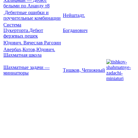
Халифман — Дебют
белыми по Ананду т8
Дебютные ошибки и
Нейштадт.
поучительные комбинации
Система
Цукерторта.Дебют
Богданович
ферзевых пешек
Юдович. Вячеслав Рагозин
Авербах,Котов,Юдович.
Шахматная школа
Шахматные задачи —
Тишков, Чепижный
миниатюры