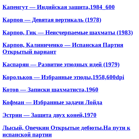
Капенгут — Индийская защита,1984_600
Карпов — Девятая вертикаль (1978)
Карпов, Гик — Неисчерпаемые шахматы (1983)
Карпов, Калиниченко — Испанская Партия
Открытый вариант
Каспарян — Развитие этюдных идей (1979)
Корольков — Избранные этюды,1958,600dpi
Котов — Записки шахматиста,1960
Кофман — Избранные задачи Лойда
Эстрин — Защита двух коней,1970
Лысый, Овечкин Открытые дебюты.На пути к
испанской партии