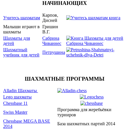
НАЧИНАЮЩИХ
Карпов,
Учитесь шахматам
Дисней
Малыши играют в
Гришин
шахматы
В.Г.
Шахматы для
Сабрина
детей
Чиваннес
Шахматный
Петрушина
учебник для детей
ШАХМАТНЫЕ ПРОГРАММЫ
Alladin Шахматы
Lego шахматы
Chessbase 11
Программа для жеребьёвки
Swiss Master
турниров
Chessbase MEGA BASE
База шахматных партий 2014
2014