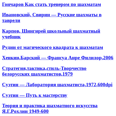
Гончаров Как стать тренером по шахматам
Ивановский, Свирин — Русские шахматы в
таврели
Карпов, Шингирей школьный шахматный
учебник
Рудин от магического квадрата к шахматам
Хенкин,Барский — Франсуа Анре Филидор,2006
Стратегия,тактика,стиль-Творчество
белорусских шахматистов,1979
Суэтин — Лаборатория шахматиста,1972,600dpi
Суэтин — Путь к мастерству
Теория и практика шахматного искусства
Я.Г.Рохлин 1949-600