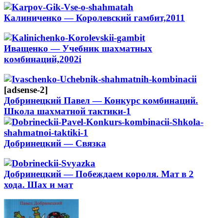
Калиниченко — Королевский гамбит,2011
Иващенко — Учебник шахматных
комбинаций,2002i
[adsense-2]
Добринецкий Павел — Конкурс комбинаций.
Школа шахматной тактики-1
Добринецкий — Связка
Добринецкий — Побеждаем короля. Мат в 2
хода. Шах и мат