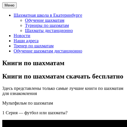
Перейти
Меню
Шахматная школа Шахматное искусство
Шахматная школа в Москве, Санкт-Петербурге, Сочи и
к
Екатеринбурге
содержимому
Шахматная школа в Екатеринбурге
Обучение шахматам
Турниры по шахматам
Шахматы дистанционно
Новости
Наши адреса
Тренер по шахматам
Обучение шахматам дистанционно
Книги по шахматам
Книги по шахматам скачать бесплатно
Здесь представлены только самые лучшие книги по шахматам
для ознакомления
Мультфильм по шахматам
1 Серия — футбол или шахматы?