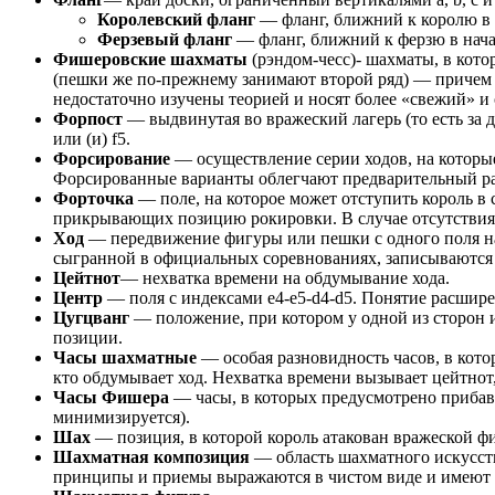
Королевский фланг
— фланг, ближний к королю в н
Ферзевый фланг
— фланг, ближний к ферзю в начал
Фишеровские шахматы
(рэндом-чесс)- шахматы, в кот
(пешки же по-прежнему занимают второй ряд) — причем с
недостаточно изучены теорией и носят более «свежий» и
Форпост
— выдвинутая во вражеский лагерь (то есть за
или (и) f5.
Форсирование
— осуществление серии ходов, на которые
Форсированные варианты облегчают предварительный ра
Форточка
— поле, на которое может отступить король в 
прикрывающих позицию рокировки. В случае отсутствия «
Ход
— передвижение фигуры или пешки с одного поля на 
сыгранной в официальных соревнованиях, записываются п
Цейтнот
— нехватка времени на обдумывание хода.
Центр
— поля с индексами e4-e5-d4-d5. Понятие расшир
Цугцванг
— положение, при котором у одной из сторон и
позиции.
Часы шахматные
— особая разновидность часов, в кото
кто обдумывает ход. Нехватка времени вызывает цейтнот,
Часы Фишера
— часы, в которых предусмотрено прибав
минимизируется).
Шах
— позиция, в которой король атакован вражеской ф
Шахматная композиция
— область шахматного искусств
принципы и приемы выражаются в чистом виде и имеют 