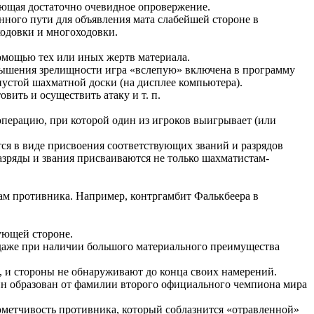
еющая достаточно очевидное опровержение.
ного пути для объявления мата слабейшей стороне в
ходовки и многоходовки.
омощью тех или иных жертв материала.
овышения зрелищности игра «вслепую» включена в программу
пустой шахматной доски (на дисплее компьютера).
ить и осуществить атаку и т. п.
операцию, при которой один из игроков выигрывает (или
ся в виде присвоения соответствующих званий и разрядов
зряды и звания присваиваются не только шахматистам-
нам противника. Например, контргамбит Фалькбеера в
ующей стороне.
даже при наличии большого материального преимущества
, и стороны не обнаруживают до конца своих намерений.
мин образован от фамилии второго официального чемпиона мира
ометчивость противника, который соблазнится «отравленной»