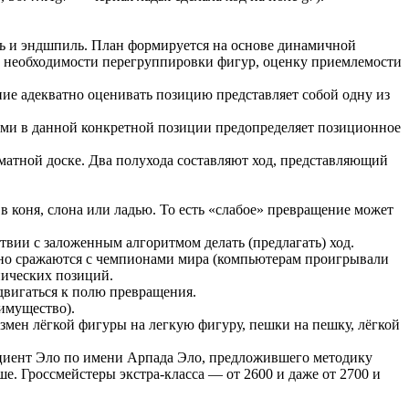
ль и эндшпиль. План формируется на основе динамичной
нку необходимости перегруппировки фигур, оценку приемлемости
е адекватно оценивать позицию представляет собой одну из
ями в данной конкретной позиции предопределяет позиционное
атной доске. Два полухода составляют ход, представляющий
в коня, слона или ладью. То есть «слабое» превращение может
ии с заложенным алгоритмом делать (предлагать) ход.
ешно сражаются с чемпионами мира (компьютерам проигрывали
нических позиций.
двигаться к полю превращения.
имущество).
змен лёгкой фигуры на легкую фигуру, пешки на пешку, лёгкой
циент Эло по имени Арпада Эло, предложившего методику
е. Гроссмейстеры экстра-класса — от 2600 и даже от 2700 и