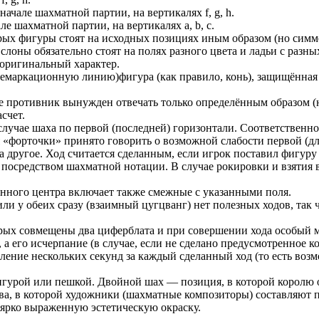
ачале шахматной партии, на вертикалях f, g, h.
е шахматной партии, на вертикалях a, b, c.
орых фигуры стоят на исходных позициях иным образом (но симм
лоны обязательно стоят на полях разного цвета и ладьи с разны
 оригинальный характер.
 демаркационную линию)фигура (как правило, конь), защищённая
 противник вынужден отвечать только определённым образом (на
счет.
случае шаха по первой (последней) горизонтали. Соответственно
форточки» принято говорить о возможной слабости первой (для
другое. Ход считается сделанным, если игрок поставил фигуру 
осредством шахматной нотации. В случае рокировки и взятия в 
енного центра включает также смежные с указанными поля.
ли у обеих сразу (взаимный цугцванг) нет полезных ходов, так 
рых совмещены два циферблата и при совершении хода особый ме
 а его исчерпание (в случае, если не сделано предусмотренное к
ление нескольких секунд за каждый сделанный ход (то есть во
игурой или пешкой. Двойной шах — позиция, в которой королю 
а, в которой художники (шахматные композиторы) составляют по
ярко выраженную эстетическую окраску.