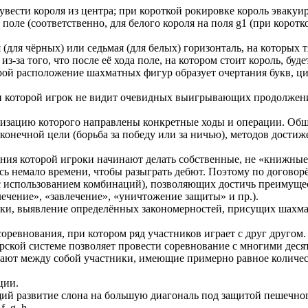
ести короля из центра; при короткой рокировке король эвакуир
оле (соответственно, для белого короля на поля g1 (при короткой
 (для чёрных) или седьмая (для белых) горизонталь, на которы
з-за того, что после её хода поле, на котором стоит король, буд
й расположение шахматных фигур образует очертания букв, ци
и которой игрок не видит очевидных выигрывающих продолжени
изацию которого направлены конкретные ходы и операции. Обща
конечной цели (борьба за победу или за ничью), методов достиж
ния которой игроки начинают делать собственные, не «книжные
ь немало времени, чтобы разыграть дебют. Поэтому по договорён
с использованием комбинаций), позволяющих достичь преимущес
ечение», «завлечение», «уничтожение защиты» и пр.).
ки, выявление определённых закономерностей, присущих шахматн
соревнования, при котором ряд участников играет с друг друго
рской системе позволяет провести соревнование с многими деся
рают между собой участники, имеющие примерно равное количес
ции.
 развитие слона на большую диагональ под защитой пешечного «
, g, h.