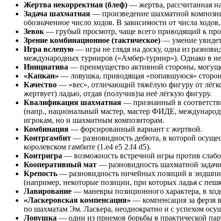
Жертва некорректная (блеф)
— жертва, рассчитанная на
Задача шахматная
— произведение шахматной композици
обозначенное число ходов. В зависимости от числа ходов
Зевок
— грубый просмотр, чаще всего приводящий к пр
Зрение комбинационное (тактическое)
— умение увидет
Игра вслепую
— игра не глядя на доску, одна из разно
международных турниров («Амбер-турнир»). Однако в нем
Инициатива
— преимущество активной стороны, могущей 
«Капкан»
— ловушка, приводящая «попавшуюся» сторону
Качество
— «вес», отличающий тяжёлую фигуру от лёгкой
жертвует) ладью, отдав (получив)за неё лёгкую фигуру.
Квалификация шахматная
— признанный в соответстви
(напр., национальный мастер, мастер ФИДЕ, международ
игрокам, но и шахматным композиторам.
Комбинация
— форсированный вариант с жертвой.
Контргамбит
— разновидность дебюта, в которой осущес
королевском гамбите (1.e4 e5 2.f4 d5).
Контригра
— возможность встречной игры против слабо
Кооперативный мат
— разновидность шахматной задачи,
Крепость
— разновидность ничейных позиций в эндшпиле
(например, некоторые позиции, при которых ладья с пеш
Лавирование
— маневры позиционного характера, в ход
«Ласкеровская компенсация»
— компенсация за ферзя в
по шахматам Эм. Ласкера, неоднократно и с успехом ос
Ловушка
— один из приемов борьбы в практической парт