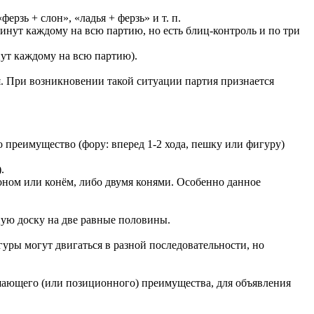
ерзь + слон», «ладья + ферзь» и т. п.
инут каждому на всю партию, но есть блиц-контроль и по три
ут каждому на всю партию).
я. При возникновении такой ситуации партия признается
 преимущество (фору: вперед 1-2 хода, пешку или фигуру)
.
оном или конём, либо двумя конями. Особенно данное
ую доску на две равные половины.
гуры могут двигаться в разной последовательности, но
шающего (или позиционного) преимущества, для объявления