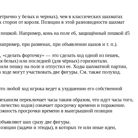
етрично у белых и черных), чем в классических шахматах
х сторон от короля. Позиции в этой разновидности шахмат
 пешкой. Например, конь на поле e6, защищённый пешкой d5
пример, при разменах, при объявлении шахов и т. п.).
, «сделать форточку» — это сделать ход одной из пешек,
 белых) или последней (для чёрных) горизонтали.
или пешку на поле и отпустил ее. Ходы шахматной партии,
ходе могут участвовать две фигуры. См. также полуход.
что любой ход игрока ведет к ухудшению его собственной
ханизм переключает часы таким образом, что идут часы того,
оличество ходов) означает просрочку времени и поражение.
зможность просрочки времени в выигрышной позиции
объявляют шах сразу две фигуры.
зиции (задачи и этюды), в которых те или иные идеи,