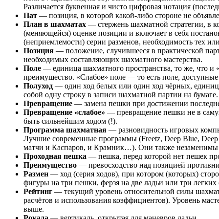
Различается буквенная и чисто цифровая нотация (послед
Пат
— позиция, в которой какой-либо стороне не объявле
План в шахматах
— стержень шахматной стратегии, в к
(меняющейся) оценке позиции и включает в себя постано
(неприемлемости) серии разменов, необходимость тех или
Позиция
— положение, случившееся в практической парт
необходимых составляющих шахматного мастерства.
Поле
— единица шахматного пространства, то же, что и
преимущество. «Слабое» поле — то есть поле, доступные
Полуход
— один ход белых или один ход чёрных, единиц
собой одну строку в записи шахматной партии на бумаге.
Превращение
— замена пешки при достижении последней
Превращение «слабое»
— превращение пешки не в самую 
быть сильнейшим ходом (!).
Программа шахматная
— разновидность игровых компью
Лучшие современные программы (Freetz, Deep Blue, Deep
матчи и Каспаров, и Крамник…). Они также незаменимы 
Проходная пешка
— пешка, перед которой нет пешек про
Преимущество
— превосходство над позицией противни
Размен
— ход (серия ходов), при котором (которых) сто
фигуры на три пешки, ферзя на две ладьи или три легких ф
Рейтинг
— текущий уровень относительной силы шахмат
расчётов и использования коэффициентов). Уровень масте
выше.
Рокада
— вертикаль, открытая для маневров ладьи.