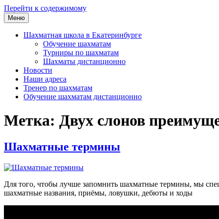
Перейти к содержимому
Меню
Шахматная школа Шахматное искусство
Шахматная школа в Москве, Санкт-Петербурге, Сочи и Екатер
Шахматная школа в Екатеринбурге
Обучение шахматам
Турниры по шахматам
Шахматы дистанционно
Новости
Наши адреса
Тренер по шахматам
Обучение шахматам дистанционно
Метка:
Двух слонов преимущ
Шахматные термины
Для того, чтобы лучше запомнить шахматные термины, мы спе
шахматные названия, приёмы, ловушки, дебюты и ходы