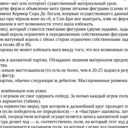
амен» мат или потерпит существенный материальный урон.
ву ферзя и объявление мата тремя лёгкими фигурами (схема этой
т имени Кермюр Сира Де Легаля, впервые осуществившего данный
ал при чёрном коне на с6, и Сен-Бри мог выиграть, взяв не ферзя 
 шахом и нет возможности этого шаха избежать.
ях), который ставится тяжёлыми фигурами (двумя ладьями, ладье
емый король ограничен в передвижениях собственными фигурам
ом матуемый король с обоих сторон ограничен собственными ладя
 полях d8 и f8).
тороны не может избежать мата ввиду того, что все возможные 
ок в шахматной партии. Обладание лишним материалом предопр
тва.
 начале миттельшпиля (то есть не более, чем в 20-25 ходов) в р
 фигур.
артии, обычно следующая за дебютом. Массированные размены в 
 комбинации или атаки.
з игроков не смог одержать победу. За ничью каждый игрок полу
 вариантах (табиях).
а первенство мира), при котором в дальнейший круг проходит п
м (если победитель не определился) — в «быстрые» шахматы, зат
ий, посредством которой осуществляется запись шахматной пар
ра делает ход — и, соответственно, поля, на который этот ход де
ограничивается указанием поля, на которое сделан ход (например