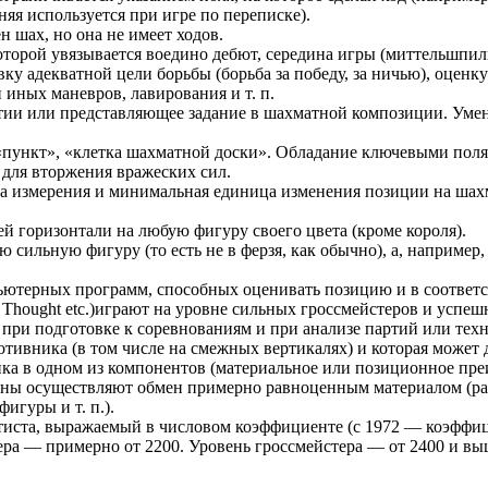
няя используется при игре по переписке).
н шах, но она не имеет ходов.
оторой увязывается воедино дебют, середина игры (миттельшпи
вку адекватной цели борьбы (борьба за победу, за ничью), оце
 иных маневров, лавирования и т. п.
ии или представляющее задание в шахматной композиции. Умени
 «пункт», «клетка шахматной доски». Обладание ключевыми пол
 для вторжения вражеских сил.
а измерения и минимальная единица изменения позиции на шахм
 горизонтали на любую фигуру своего цвета (кроме короля).
сильную фигуру (то есть не в ферзя, как обычно), а, например, 
терных программ, способных оценивать позицию и в соответств
 Thought etc.)играют на уровне сильных гроссмейстеров и усп
при подготовке к соревнованиям и при анализе партий или тех
тивника (в том числе на смежных вертикалях) и которая может 
ка в одном из компонентов (материальное или позиционное пре
роны осуществляют обмен примерно равноценным материалом (ра
игуры и т. п.).
иста, выражаемый в числовом коэффициенте (с 1972 — коэффи
ра — примерно от 2200. Уровень гроссмейстера — от 2400 и выш