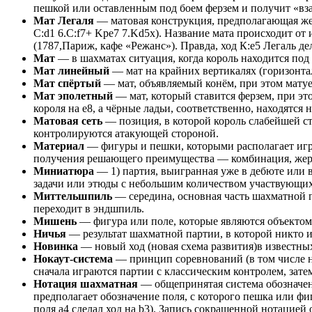
пешкой или оставленным под боем ферзем и получит «вз
Мат Легаля
— матовая конструкция, предполагающая жерт
C:d1 6.C:f7+ Kpe7 7.Kd5x). Название мата происходит о
(1787,Париж, кафе «Режанс»). Правда, ход К:е5 Легаль дел
Мат
— в шахматах ситуация, когда король находится под
Мат линейный
— мат на крайних вертикалях (горизонтал
Мат спёртый
— мат, объявляемый конём, при этом мату
Мат эполетный
— мат, который ставится ферзем, при эт
короля на е8, а чёрные ладьи, соответственно, находятся на
Матовая сеть
— позиция, в которой король слабейшей с
контролируются атакующей стороной.
Материал
— фигуры и пешки, которыми располагает игр
получения решающего преимущества — комбинация, жер
Миниатюра
— 1) партия, выигранная уже в дебюте или в
задачи или этюды с небольшим количеством участвующих
Миттельшпиль
— середина, основная часть шахматной п
переходит в эндшпиль.
Мишень
— фигура или поле, которые являются объектом
Ничья
— результат шахматной партии, в которой никто и
Новинка
— новый ход (новая схема развития)в известных
Нокаут-система
— принцип соревнований (в том числе н
сначала играются партии с классическим контролем, зате
Нотация шахматная
— общепринятая система обозначен
предполагает обозначение поля, с которого пешка или фигу
поля а4 сделал ход на b3). Запись сокращенной нотацией 