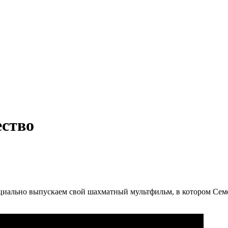
инбурге
ество
циально выпускаем свой шахматный мультфильм, в котором Семе