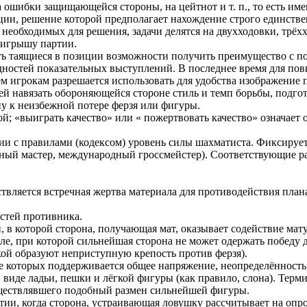
 ошибки защищающейся стороны, на цейтнот и т. п., то есть им
и, решение которой предполагает нахождение строго единствен
, необходимых для решения, задачи делятся на двухходовки, трёх
оигрышу партии.
ь таящиеся в позиции возможности получить преимущество с п
видностей показательных выступлений. В последнее время для п
 игрокам разрешается использовать для удобства изображение 
навязать обороняющейся стороне стиль и темп борьбы, подготов
 к неизбежной потере ферзя или фигуры.
; «выиграть качество» или « пожертвовать качество» означает 
и с правилами (кодексом) уровень силы шахматиста. Фиксирует
ный мастер, международный гроссмейстер). Соответствующие ра
твляется встречная жертва материала для противодействия пла
стей противника.
 в которой сторона, получающая мат, оказывает содействие мат
, при которой сильнейшая сторона не может одержать победу 
кой образуют неприступную крепость против ферзя).
е которых поддерживается общее напряжение, неопределённость
 виде ладьи, пешки и лёгкой фигуры (как правило, слона). Тер
уществлявшего подобный размен сильнейшей фигуры.
ии, когда сторона, устраивающая ловушку рассчитывает на опр