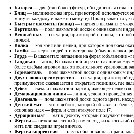
Батарея
— две (или более) фигур, объединенная сила кото
Блиц
— молниеносная игра, при которой используется эк
минуты каждому и даже по минуте). Проигрывает тот, кт
Быстрые шахматы (рапид)
— партия в шахматы с укоро
Вертикаль
— поля шахматной доски с одинаковым индекс
Вечный шах
— ситуация, при которой сторона, которой 
ничьей.
Вилка
— ход коня или пешки, при котором под боем ока
Гамбит
— жертва в дебюте материала (обычно пешки, ре
Гарде́
— В шахматах: нападение на ферзя (объявление «га
Гандикап
— англ., В шахматной игре состязание между м
более слабым игрокам для относительного уравновешива
Горизонталь
— поля шахматной доски с одинаковым индек
Двух слонов преимущество
— ситуация, при которой од
преимущество сказывается в открытых позициях, где дал
Дебют
— начало шахматной партии, имеющее целью скор
Демаркационная линия
— линия, условно проведённая 
Диагональ
— поля шахматной доски одного цвета, наход
Детский мат
— мат в дебюте, который объявляют белые, 
основная идея — ферзь и слон атакуют поле f7.
Дурацкий мат
— мат в дебюте, который получают белые, 
Жертва
— неэквивалентный размен, отдача какого-либо 
мата или сведения игры вничью.
Жертва корректная
— то есть обоснованная, правильна