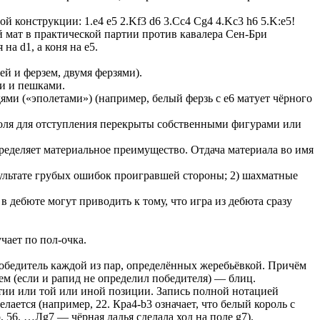
 конструкции: 1.e4 e5 2.Kf3 d6 3.Cc4 Cg4 4.Kc3 h6 5.K:e5!
 мат в практической партии против кавалера Сен-Бри
на d1, а коня на е5.
й и ферзем, двумя ферзями).
и и пешками.
ми («эполетами») (например, белый ферзь с е6 матует чёрного
поля для отступления перекрыты собственными фигурами или
еделяет материальное преимущество. Отдача материала во имя
езультате грубых ошибок проигравшей стороны; 2) шахматные
дебюте могут приводить к тому, что игра из дебюта сразу
чает по пол-очка.
обедитель каждой из пар, определённых жеребьёвкой. Причём
ем (если и рапид не определил победителя) — блиц.
тии или той или иной позиции. Запись полной нотацией
лается (например, 22. Кра4-b3 означает, что белый король с
, 56. …Лg7 — чёрная ладья сделала ход на поле g7).