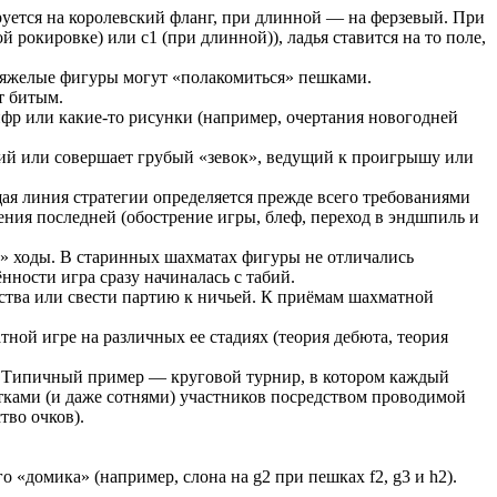
уется на королевский фланг, при длинной — на ферзевый. При
 рокировке) или c1 (при длинной)), ладья ставится на то поле,
х тяжелые фигуры могут «полакомиться» пешками.
ет битым.
фр или какие-то рисунки (например, очертания новогодней
й или совершает грубый «зевок», ведущий к проигрышу или
я линия стратегии определяется прежде всего требованиями
ения последней (обострение игры, блеф, переход в эндшпиль и
» ходы. В старинных шахматах фигуры не отличались
ности игра сразу начиналась с табий.
тва или свести партию к ничьей. К приёмам шахматной
ой игре на различных ее стадиях (теория дебюта, теория
м. Типичный пример — круговой турнир, в котором каждый
тками (и даже сотнями) участников посредством проводимой
тво очков).
домика» (например, слона на g2 при пешках f2, g3 и h2).