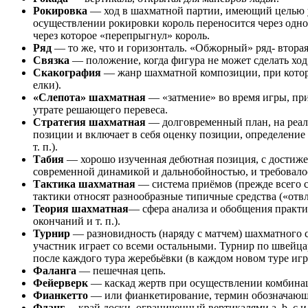
Рокировка
— ход в шахматной партии, имеющий целью ув
осуществлении рокировки король переносится через одно п
через которое «перепрыгнул» король.
Ряд
— то же, что и горизонталь. «Обжорный» ряд- вторая
Связка
— положение, когда фигура не может сделать ход и
Cкакография
— жанр шахматной композиции, при которо
елки).
«Слепота» шахматная
— «затмение» во время игры, пр
утрате решающего перевеса.
Стратегия шахматная
— долговременный план, на реал
позиции и включает в себя оценку позиции, определение 
т. п.).
Табия
— хорошо изученная дебютная позиция, с достиже
современной динамикой и дальнобойностью, и требовалос
Тактика шахматная
— система приёмов (прежде всего 
тактики относят разнообразные типичные средства («отвл
Теория шахматная
— сфера анализа и обобщения практи
окончаний и т. п.).
Турнир
— разновидность (наряду с матчем) шахматного 
участник играет со всеми остальными. Турнир по швейца
после каждого тура жеребьёвки (в каждом новом туре иг
Фаланга
— пешечная цепь.
Фейерверк
— каскад жертв при осуществлении комбина
Фианкетто
— или фианкетирование, термин обозначающий
Фланг
— край доски, ограниченный вертикалями a, b, c и f