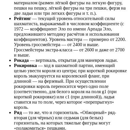
материалом (размен лёгкой фигуры на легкую фигуру,
пешки на пешку, лёгкой фигуры на три пешки, ферзя на
две ладьи или три легких фигуры и т. п.).
Рейтинг
— текущий уровень относительной силы
шахматиста, выражаемый в числовом коэффициенте (с
1972 — коэффициент Эло по имени Арпада Эло,
предложившего методику расчётов и использования
коэффициентов). Уровень мастера — примерно от 2200.
Уровень гроссмейстера — от 2400 и выше.
Гроссмейстеры экстра-класса — от 2600 и даже от 2700
и выше.
Рокада
— вертикаль, открытая для маневров ладьи.
Рокировка
— ход в шахматной партии, имеющий
целью увести короля из центра; при короткой рокировке
король эвакуируется на королевский фланг, при
длинной — на ферзевый. При осуществлении
рокировки король переносится через одно поле
(соответственно, для белого короля на поля g1 (при
короткой рокировке) или c1 (при длинной)), ладья
ставится на то поле, через которое «перепрыгнул»
король.
Ряд
— то же, что и горизонталь. «Обжорный» ряд-
вторая (для чёрных) или седьмая (для белых)
горизонталь, на которых тяжелые фигуры могут
«полакомиться» пешками.