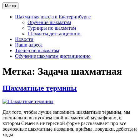
Перейти
Меню
Шахматная школа Шахматное искусство
Шахматная школа в Москве, Санкт-Петербурге, Сочи и
к
Екатеринбурге
содержимому
Шахматная школа в Екатеринбурге
Обучение шахматам
Турниры по шахматам
Шахматы дистанционно
Новости
Наши адреса
Тренер по шахматам
Обучение шахматам дистанционно
Метка:
Задача шахматная
Шахматные термины
Для того, чтобы лучше запомнить шахматные термины, мы
специально выпускаем свой шахматный мультфильм, в
котором Семен в интересной форме рассказывает про все
возможные шахматные названия, приёмы, ловушки, дебюты и
ходы