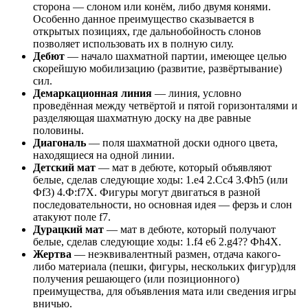
сторона — слоном или конём, либо двумя конями.
Особенно данное преимущество сказывается в
открытых позициях, где дальнобойность слонов
позволяет использовать их в полную силу.
Дебют
— начало шахматной партии, имеющее целью
скорейшую мобилизацию (развитие, развёртывание)
сил.
Демаркационная линия
— линия, условно
проведённая между четвёртой и пятой горизонталями и
разделяющая шахматную доску на две равные
половины.
Диагональ
— поля шахматной доски одного цвета,
находящиеся на одной линии.
Детский мат
— мат в дебюте, который объявляют
белые, сделав следующие ходы: 1.e4 2.Сc4 3.Фh5 (или
Фf3) 4.Ф:f7Х. Фигуры могут двигаться в разной
последовательности, но основная идея — ферзь и слон
атакуют поле f7.
Дурацкий мат
— мат в дебюте, который получают
белые, сделав следующие ходы: 1.f4 e6 2.g4?? Фh4Х.
Жертва
— неэквивалентный размен, отдача какого-
либо материала (пешки, фигуры, нескольких фигур)для
получения решающего (или позиционного)
преимущества, для объявления мата или сведения игры
вничью.