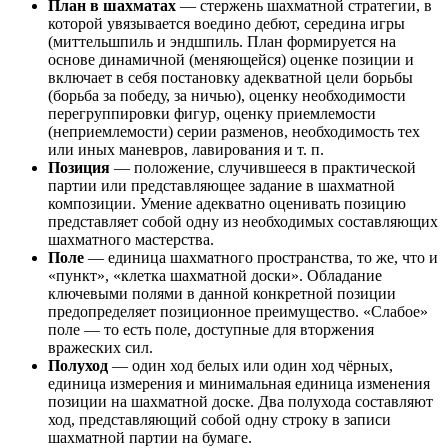
План в шахматах
— стержень шахматной стратегии, в
которой увязывается воедино дебют, середина игры
(миттельшпиль и эндшпиль. План формируется на
основе динамичной (меняющейся) оценке позиции и
включает в себя постановку адекватной цели борьбы
(борьба за победу, за ничью), оценку необходимости
перегруппировки фигур, оценку приемлемости
(неприемлемости) серии разменов, необходимость тех
или иных маневров, лавирования и т. п.
Позиция
— положение, случившееся в практической
партии или представляющее задание в шахматной
композиции. Умение адекватно оценивать позицию
представляет собой одну из необходимых составляющих
шахматного мастерства.
Поле
— единица шахматного пространства, то же, что и
«пункт», «клетка шахматной доски». Обладание
ключевыми полями в данной конкретной позиции
предопределяет позиционное преимущество. «Слабое»
поле — то есть поле, доступные для вторжения
вражеских сил.
Полуход
— один ход белых или один ход чёрных,
единица измерения и минимальная единица изменения
позиции на шахматной доске. Два полухода составляют
ход, представляющий собой одну строку в записи
шахматной партии на бумаге.