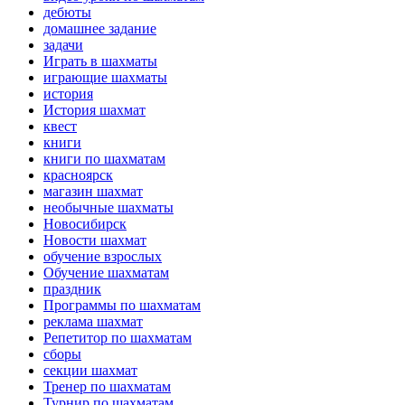
дебюты
домашнее задание
задачи
Играть в шахматы
играющие шахматы
история
История шахмат
квест
книги
книги по шахматам
красноярск
магазин шахмат
необычные шахматы
Новосибирск
Новости шахмат
обучение взрослых
Обучение шахматам
праздник
Программы по шахматам
реклама шахмат
Репетитор по шахматам
сборы
секции шахмат
Тренер по шахматам
Турнир по шахматам