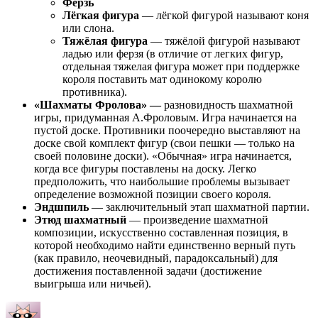
Ферзь
Лёгкая фигура
— лёгкой фигурой называют коня
или слона.
Тяжёлая фигура
— тяжёлой фигурой называют
ладью или ферзя (в отличие от легких фигур,
отдельная тяжелая фигура может при поддержке
короля поставить мат одинокому королю
противника).
«Шахматы Фролова» —
разновидность шахматной
игры, придуманная А.Фроловым. Игра начинается на
пустой доске. Противники поочередно выставляют на
доске свой комплект фигур (свои пешки — только на
своей половине доски). «Обычная» игра начинается,
когда все фигуры поставлены на доску. Легко
предположить, что наибольшие проблемы вызывает
определение возможной позиции своего короля.
Эндшпиль
— заключительный этап шахматной партии.
Этюд шахматный
— произведение шахматной
композиции, искусственно составленная позиция, в
которой необходимо найти единственно верный путь
(как правило, неочевидный, парадоксальный) для
достижения поставленной задачи (достижение
выигрыша или ничьей).
Автор
Опубликовано
Рубрики
Мет