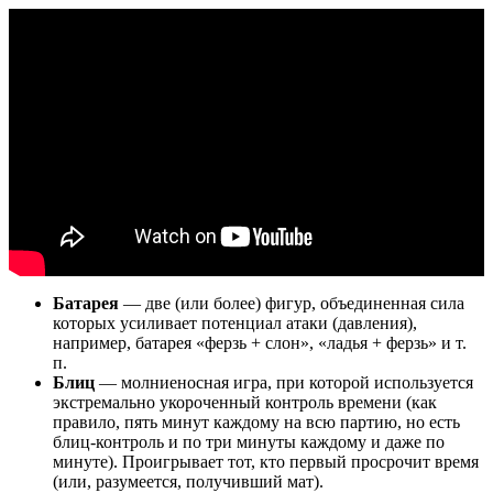
Батарея
— две (или более) фигур, объединенная сила
которых усиливает потенциал атаки (давления),
например, батарея «ферзь + слон», «ладья + ферзь» и т.
п.
Блиц
— молниеносная игра, при которой используется
экстремально укороченный контроль времени (как
правило, пять минут каждому на всю партию, но есть
блиц-контроль и по три минуты каждому и даже по
минуте). Проигрывает тот, кто первый просрочит время
(или, разумеется, получивший мат).