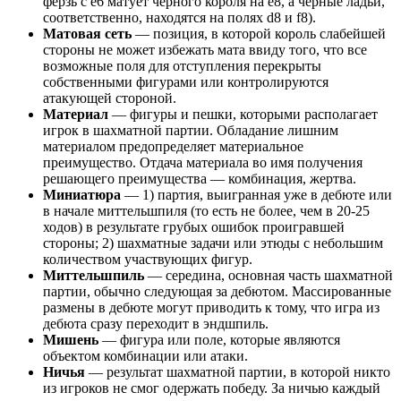
ферзь с е6 матует чёрного короля на е8, а чёрные ладьи,
соответственно, находятся на полях d8 и f8).
Матовая сеть
— позиция, в которой король слабейшей
стороны не может избежать мата ввиду того, что все
возможные поля для отступления перекрыты
собственными фигурами или контролируются
атакующей стороной.
Материал
— фигуры и пешки, которыми располагает
игрок в шахматной партии. Обладание лишним
материалом предопределяет материальное
преимущество. Отдача материала во имя получения
решающего преимущества — комбинация, жертва.
Миниатюра
— 1) партия, выигранная уже в дебюте или
в начале миттельшпиля (то есть не более, чем в 20-25
ходов) в результате грубых ошибок проигравшей
стороны; 2) шахматные задачи или этюды с небольшим
количеством участвующих фигур.
Миттельшпиль
— середина, основная часть шахматной
партии, обычно следующая за дебютом. Массированные
размены в дебюте могут приводить к тому, что игра из
дебюта сразу переходит в эндшпиль.
Мишень
— фигура или поле, которые являются
объектом комбинации или атаки.
Ничья
— результат шахматной партии, в которой никто
из игроков не смог одержать победу. За ничью каждый