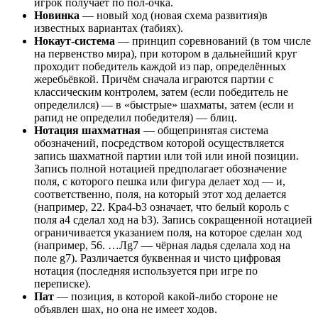
игрок получает по пол-очка.
Новинка
— новый ход (новая схема развития)в
известных вариантах (табиях).
Нокаут-система
— принцип соревнований (в том числе
на первенство мира), при котором в дальнейший круг
проходит победитель каждой из пар, определённых
жеребьёвкой. Причём сначала играются партии с
классическим контролем, затем (если победитель не
определился) — в «быстрые» шахматы, затем (если и
рапид не определил победителя) — блиц.
Нотация шахматная
— общепринятая система
обозначений, посредством которой осуществляется
запись шахматной партии или той или иной позиции.
Запись полной нотацией предполагает обозначение
поля, с которого пешка или фигура делает ход — и,
соответственно, поля, на который этот ход делается
(например, 22. Кра4-b3 означает, что белый король с
поля а4 сделал ход на b3). Запись сокращенной нотацией
ограничивается указанием поля, на которое сделан ход
(например, 56. …Лg7 — чёрная ладья сделала ход на
поле g7). Различается буквенная и чисто цифровая
нотация (последняя используется при игре по
переписке).
Пат
— позиция, в которой какой-либо стороне не
объявлен шах, но она не имеет ходов.