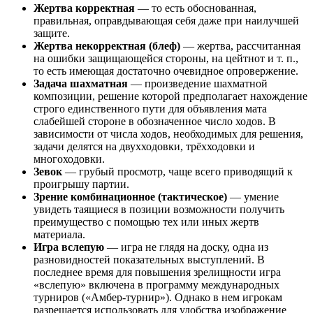
Жертва корректная
— то есть обоснованная,
правильная, оправдывающая себя даже при наилучшей
защите.
Жертва некорректная (блеф)
— жертва, рассчитанная
на ошибки защищающейся стороны, на цейтнот и т. п.,
то есть имеющая достаточно очевидное опровержение.
Задача шахматная
— произведение шахматной
композиции, решение которой предполагает нахождение
строго единственного пути для объявления мата
слабейшей стороне в обозначенное число ходов. В
зависимости от числа ходов, необходимых для решения,
задачи делятся на двухходовки, трёхходовки и
многоходовки.
Зевок
— грубый просмотр, чаще всего приводящий к
проигрышу партии.
Зрение комбинационное (тактическое)
— умение
увидеть таящиеся в позиции возможности получить
преимущество с помощью тех или иных жертв
материала.
Игра вслепую
— игра не глядя на доску, одна из
разновидностей показательных выступлений. В
последнее время для повышения зрелищности игра
«вслепую» включена в программу международных
турниров («Амбер-турнир»). Однако в нем игрокам
разрешается использовать для удобства изображение