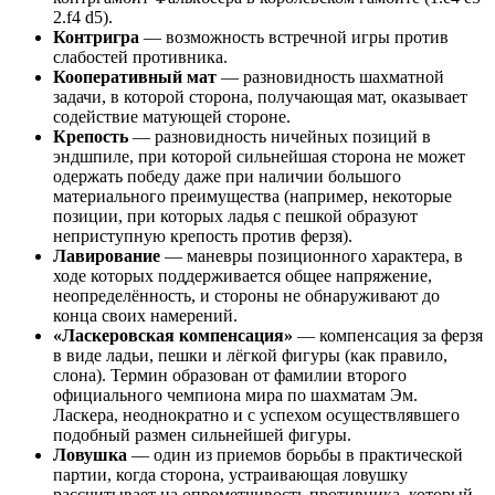
2.f4 d5).
Контригра
— возможность встречной игры против
слабостей противника.
Кооперативный мат
— разновидность шахматной
задачи, в которой сторона, получающая мат, оказывает
содействие матующей стороне.
Крепость
— разновидность ничейных позиций в
эндшпиле, при которой сильнейшая сторона не может
одержать победу даже при наличии большого
материального преимущества (например, некоторые
позиции, при которых ладья с пешкой образуют
неприступную крепость против ферзя).
Лавирование
— маневры позиционного характера, в
ходе которых поддерживается общее напряжение,
неопределённость, и стороны не обнаруживают до
конца своих намерений.
«Ласкеровская компенсация»
— компенсация за ферзя
в виде ладьи, пешки и лёгкой фигуры (как правило,
слона). Термин образован от фамилии второго
официального чемпиона мира по шахматам Эм.
Ласкера, неоднократно и с успехом осуществлявшего
подобный размен сильнейшей фигуры.
Ловушка
— один из приемов борьбы в практической
партии, когда сторона, устраивающая ловушку
рассчитывает на опрометчивость противника, который