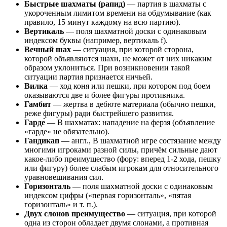
Быстрые шахматы (рапид)
— партия в шахматы с
укороченным лимитом времени на обдумывание (как
правило, 15 минут каждому на всю партию).
Вертикаль
— поля шахматной доски с одинаковым
индексом буквы (например, вертикаль f).
Вечный шах
— ситуация, при которой сторона,
которой объявляются шахи, не может от них никаким
образом уклониться. При возникновении такой
ситуации партия признается ничьей.
Вилка
— ход коня или пешки, при котором под боем
оказываются две и более фигуры противника.
Гамбит
— жертва в дебюте материала (обычно пешки,
реже фигуры) ради быстрейшего развития.
Гарде́
— В шахматах: нападение на ферзя (объявление
«гарде» не обязательно).
Гандикап
— англ., В шахматной игре состязание между
многими игроками разной силы, причём сильные дают
какое-либо преимущество (фору: вперед 1-2 хода, пешку
или фигуру) более слабым игрокам для относительного
уравновешивания сил.
Горизонталь
— поля шахматной доски с одинаковым
индексом цифры («первая горизонталь», «пятая
горизонталь» и т. п.).
Двух слонов преимущество
— ситуация, при которой
одна из сторон обладает двумя слонами, а противная