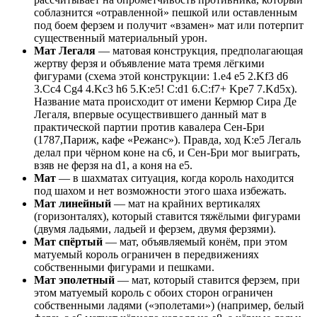
соблазнится «отравленной» пешкой или оставленным
под боем ферзем и получит «взамен» мат или потерпит
существенный материальный урон.
Мат Легаля
— матовая конструкция, предполагающая
жертву ферзя и объявление мата тремя лёгкими
фигурами (схема этой конструкции: 1.e4 e5 2.Kf3 d6
3.Cc4 Cg4 4.Kc3 h6 5.K:e5! C:d1 6.C:f7+ Kpe7 7.Kd5x).
Название мата происходит от имени Кермюр Сира Де
Легаля, впервые осуществившего данный мат в
практической партии против кавалера Сен-Бри
(1787,Париж, кафе «Режанс»). Правда, ход К:е5 Легаль
делал при чёрном коне на с6, и Сен-Бри мог выиграть,
взяв не ферзя на d1, а коня на е5.
Мат
— в шахматах ситуация, когда король находится
под шахом и нет возможности этого шаха избежать.
Мат линейный
— мат на крайних вертикалях
(горизонталях), который ставится тяжёлыми фигурами
(двумя ладьями, ладьей и ферзем, двумя ферзями).
Мат спёртый
— мат, объявляемый конём, при этом
матуемый король ограничен в передвижениях
собственными фигурами и пешками.
Мат эполетный
— мат, который ставится ферзем, при
этом матуемый король с обоих сторон ограничен
собственными ладями («эполетами») (например, белый