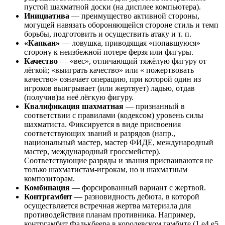
пустой шахматной доски (на дисплее компьютера).
Инициатива
— преимущество активной стороны,
могущей навязать обороняющейся стороне стиль и темп
борьбы, подготовить и осуществить атаку и т. п.
«Капкан»
— ловушка, приводящая «попавшуюся»
сторону к неизбежной потере ферзя или фигуры.
Качество
— «вес», отличающий тяжёлую фигуру от
лёгкой; «выиграть качество» или « пожертвовать
качество» означает операцию, при которой один из
игроков выигрывает (или жертвует) ладью, отдав
(получив)за неё лёгкую фигуру.
Квалификация шахматная
— признанный в
соответствии с правилами (кодексом) уровень силы
шахматиста. Фиксируется в виде присвоения
соответствующих званий и разрядов (напр.,
национальный мастер, мастер ФИДЕ, международный
мастер, международный гроссмейстер).
Соответствующие разряды и звания присваиваются не
только шахматистам-игрокам, но и шахматным
композиторам.
Комбинация
— форсированный вариант с жертвой.
Контргамбит
— разновидность дебюта, в которой
осуществляется встречная жертва материала для
противодействия планам противника. Например,
контргамбит Фалькбеера в королевском гамбите (1.e4 e5