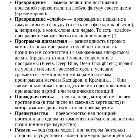
Превращение
— замена пешки при достижении
последней горизонтали на любую фигуру своего цвета
(кроме короля).
Превращение «слабое»
— превращение пешки не в
самую сильную фигуру (то есть не в ферзя, как обычно),
а, например, в коня, слона или ладью. То есть «слабое»
превращение может быть сильнейшим ходом (!).
Программа шахматная
— разновидность игровых
компьютерных программ, способных оценивать
позицию и в соответствии с заложенным алгоритмом
делать (предлагать) ход. Лучшие современные
программы (Freetz, Deep Blue, Deep Thought etc.)играют
на уровне сильных гроссмейстеров и успешно
сражаются с чемпионами мира (компьютерам
проигрывали матчи и Каспаров, и Крамник…). Они
также незаменимы при подготовке к соревнованиям и
при анализе партий или технических позиций.
Проходная пешка
— пешка, перед которой нет пешек
противника (в том числе на смежных вертикалях) и
которая может двигаться к полю превращения.
Преимущество
— превосходство над позицией
противника в одном из компонентов (материальное или
позиционное преимущество).
Размен
— ход (серия ходов), при котором (которых)
стороны осуществляют обмен примерно равноценным