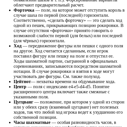
облегчают предварительный расчет.
Форточка
— поле, на которое может отступить король в
случае шаха по первой (последней) горизонтали.
Соответственно, «сделать форточку» — это сделать ход
одной из пешек, прикрывающих позицию рокировки. В
случае отсутствия «форточки» принято говорить о
возможной слабости первой (для белых) или последней
(для чёрных) горизонтали.
Ход
— передвижение фигуры или пешки с одного поля
на другое. Ход считается сделанным, если игрок
поставил фигуру или пешку на поле и отпустил ее.
Ходы шахматной партии, сыгранной в официальных
соревнованиях, записываются посредством шахматной
нотации. В случае рокировки и взятия в ходе могут
участвовать две фигуры. См. также полуход.
Цейтнот
— нехватка времени на обдумывание хода.
Центр
— поля с индексами e4-e5-d4-d5. Понятие
расширенного центра включает также смежные с
указанными поля.
Цугцванг
— положение, при котором у одной из сторон
или у обеих сразу (взаимный цугцванг) нет полезных
ходов, так что любой ход игрока ведет к ухудшению его
собственной позиции.
Часы шахматные
— особая разновидность часов, в