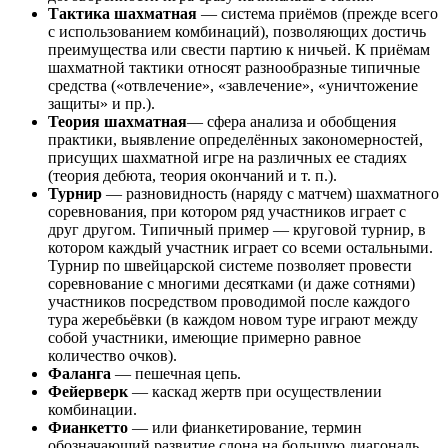
Тактика шахматная
— система приёмов (прежде всего
с использованием комбинаций), позволяющих достичь
преимущества или свести партию к ничьей. К приёмам
шахматной тактики относят разнообразные типичные
средства («отвлечение», «завлечение», «уничтожение
защиты» и пр.).
Теория шахматная
— сфера анализа и обобщения
практики, выявление определённых закономерностей,
присущих шахматной игре на различных ее стадиях
(теория дебюта, теория окончаний и т. п.).
Турнир
— разновидность (наряду с матчем) шахматного
соревнования, при котором ряд участников играет с
друг другом. Типичный пример — круговой турнир, в
котором каждый участник играет со всеми остальными.
Турнир по швейцарской системе позволяет провести
соревнование с многими десятками (и даже сотнями)
участников посредством проводимой после каждого
тура жеребьёвки (в каждом новом туре играют между
собой участники, имеющие примерно равное
количество очков).
Фаланга
— пешечная цепь.
Фейерверк
— каскад жертв при осуществлении
комбинации.
Фианкетто
— или фианкетирование, термин
обозначающий развитие слона на большую диагональ