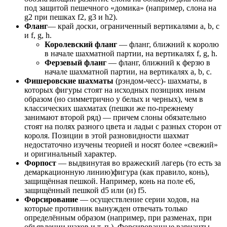
под защитой пешечного «домика» (например, слона на
g2 при пешках f2, g3 и h2).
Фланг
— край доски, ограниченный вертикалями a, b, c
и f, g, h.
Королевский фланг
— фланг, ближний к королю
в начале шахматной партии, на вертикалях f, g, h.
Ферзевый фланг
— фланг, ближний к ферзю в
начале шахматной партии, на вертикалях a, b, c.
Фишеровские шахматы
(рэндом-чесс)- шахматы, в
которых фигуры стоят на исходных позициях иным
образом (но симметрично у белых и черных), чем в
классических шахматах (пешки же по-прежнему
занимают второй ряд) — причем слоны обязательно
стоят на полях разного цвета и ладьи с разных сторон от
короля. Позиции в этой разновидности шахмат
недостаточно изучены теорией и носят более «свежий»
и оригинальный характер.
Форпост
— выдвинутая во вражеский лагерь (то есть за
демаркационную линию)фигура (как правило, конь),
защищённая пешкой. Например, конь на поле e6,
защищённый пешкой d5 или (и) f5.
Форсирование
— осуществление серии ходов, на
которые противник вынужден отвечать только
определённым образом (например, при разменах, при
объявлении шахов и т. п.). Форсированные варианты