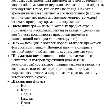
которых совмещены два циферблата и при совершении
хода особый механизм переключает часы таким образом,
что идут часы того, кто обдумывает ход. Нехватка
времени вызывает цейтнот, а его исчерпание (в случае,
если не сделано предусмотренное количество ходов)
означает просрочку времени и поражение.
Часы Фишера
— часы, в которых предусмотрено
прибавление нескольких секунд за каждый сделанный
ход (то есть возможность просрочки времени в
выигрышной позиции минимизируется).
Шах
— позиция, в которой король атакован вражеской
фигурой или пешкой. Двойной шах — позиция, в
которой королю объявляют шах сразу две фигуры.
Шахматная композиция
— область шахматного
искусства, в которой художники (шахматные
композиторы) составляют позиции (задачи и этюды), в
которых те или иные идеи, принципы и приемы
выражаются в чистом виде и имеют ярко выраженную
эстетическую окраску.
Шахматная фигура
Конь
Король
Ладья
Пешка
Слон