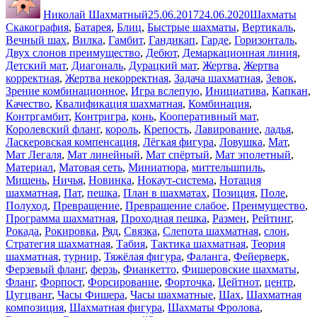
Николай Шахматный
25.06.2017
24.06.2020
Шахматы
Cкакография
,
Батарея
,
Блиц
,
Быстрые шахматы
,
Вертикаль
,
Вечный шах
,
Вилка
,
Гамбит
,
Гандикап
,
Гарде
,
Горизонталь
,
Двух слонов преимущество
,
Дебют
,
Демаркационная линия
,
Детский мат
,
Диагональ
,
Дурацкий мат
,
Жертва
,
Жертва
корректная
,
Жертва некорректная
,
Задача шахматная
,
Зевок
,
Зрение комбинационное
,
Игра вслепую
,
Инициатива
,
Капкан
,
Качество
,
Квалификация шахматная
,
Комбинация
,
Контргамбит
,
Контригра
,
конь
,
Кооперативный мат
,
Королевский фланг
,
король
,
Крепость
,
Лавирование
,
ладья
,
Ласкеровская компенсация
,
Лёгкая фигура
,
Ловушка
,
Мат
,
Мат Легаля
,
Мат линейный
,
Мат спёртый
,
Мат эполетный
,
Материал
,
Матовая сеть
,
Миниатюра
,
миттельшпиль
,
Мишень
,
Ничья
,
Новинка
,
Нокаут-система
,
Нотация
шахматная
,
Пат
,
пешка
,
План в шахматах
,
Позиция
,
Поле
,
Полуход
,
Превращение
,
Превращение слабое
,
Преимущество
,
Программа шахматная
,
Проходная пешка
,
Размен
,
Рейтинг
,
Рокада
,
Рокировка
,
Ряд
,
Связка
,
Слепота шахматная
,
слон
,
Стратегия шахматная
,
Табия
,
Тактика шахматная
,
Теория
шахматная
,
турнир
,
Тяжёлая фигура
,
Фаланга
,
Фейерверк
,
Ферзевый фланг
,
ферзь
,
Фианкетто
,
Фишеровские шахматы
,
Фланг
,
Форпост
,
Форсирование
,
Форточка
,
Цейтнот
,
центр
,
Цугцванг
,
Часы Фишера
,
Часы шахматные
,
Шах
,
Шахматная
композиция
,
Шахматная фигура
,
Шахматы Фролова
,