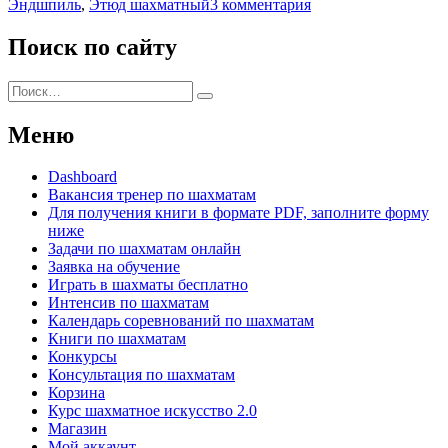
к
Эндшпиль
,
Этюд шахматный
3 комментария
записи
Шахматные
Поиск по сайту
термины
Искать:
Поиск
Меню
Dashboard
Вакансия тренер по шахматам
Для получения книги в формате PDF, заполните форму
ниже
Задачи по шахматам онлайн
Заявка на обучение
Играть в шахматы бесплатно
Интенсив по шахматам
Календарь соревнований по шахматам
Книги по шахматам
Конкурсы
Консультация по шахматам
Корзина
Курс шахматное искусство 2.0
Магазин
Мой аккаунт