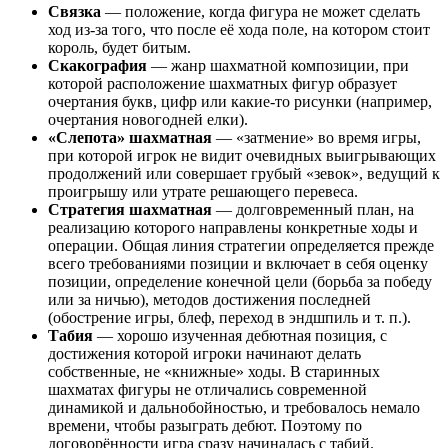
Связка
— положение, когда фигура не может сделать
ход из-за того, что после её хода поле, на котором стоит
король, будет битым.
Cкакография
— жанр шахматной композиции, при
которой расположение шахматных фигур образует
очертания букв, цифр или какие-то рисунки (например,
очертания новогодней елки).
«Слепота» шахматная
— «затмение» во время игры,
при которой игрок не видит очевидных выигрывающих
продолжений или совершает грубый «зевок», ведущий к
проигрышу или утрате решающего перевеса.
Стратегия шахматная
— долговременный план, на
реализацию которого направлены конкретные ходы и
операции. Общая линия стратегии определяется прежде
всего требованиями позиции и включает в себя оценку
позиции, определение конечной цели (борьба за победу
или за ничью), методов достижения последней
(обострение игры, блеф, переход в эндшпиль и т. п.).
Табия
— хорошо изученная дебютная позиция, с
достижения которой игроки начинают делать
собственные, не «книжные» ходы. В старинных
шахматах фигуры не отличались современной
динамикой и дальнобойностью, и требовалось немало
времени, чтобы разыграть дебют. Поэтому по
договорённости игра сразу начиналась с табий.