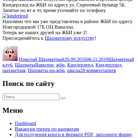
Киндерлэнд на ЖБИ по адресу ул. Сиреневый бульвар 5Б.
Занятие по вт и чт, время уточняйте по телефону
Напомню что мы уже представлены в районе ЖБИ по адресу
Новгородцевой 17Б ОЦ Вавилон.
Теперь же наших друзей на ЖБИ уже 2!
Присоединяйтесь к
Шахматному искусству
!
Автор
Опубликовано
Рубрики
Николай Шахматный
20.09.2016
06.11.2019
Шахматный
Метки
клуб
,
Шахматы
Вавилон
,
жби
,
Киндерленд
,
Киндерлэнд
,
к
шахматная
,
Шахматы-на-жби
,
школа
28 комментариев
записи
Киндерле
Поиск по сайту
на
Сиренево
Искать:
бульваре
Поиск
Меню
Dashboard
Вакансия тренер по шахматам
Для получения книги в формате PDF, заполните форму