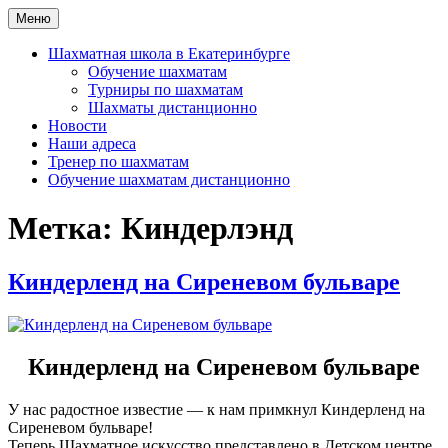
Перейти
Меню
Шахматная школа Шахматное искусство
Шахматная школа в Москве, Санкт-Петербурге, Сочи и
к
Екатеринбурге
содержимому
Шахматная школа в Екатеринбурге
Обучение шахматам
Турниры по шахматам
Шахматы дистанционно
Новости
Наши адреса
Тренер по шахматам
Обучение шахматам дистанционно
Метка:
Киндерлэнд
Киндерленд на Сиреневом бульваре
Киндерленд на Сиреневом бульваре
У нас радостное известие — к нам примкнул Киндерленд на
Сиреневом бульваре!
Теперь Шахматное искусство представлено в Детском центре