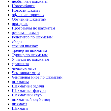
необычные шахматы
Новосибирск
Новости шахмат
обучение взрослых
Обучение шахматам
праздник
Программы по шахматам
реклама шахмат
Репетитор по шахматам
сборы
секции шахмат
Тренер по шахматам
Турнир по шахматам
Учитель по шахматам
франшиза
чемпион мира
Чемпионат мира
Чемпионы мира по шахматам
шахматам
Шахматные задачи
Шахматные фигуры
Шахматный клуб
шахматный клуб этюд
шахматы
Шахматы