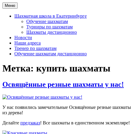
Перейти
Меню
Шахматная школа Шахматное искусство
Шахматная школа в Москве, Санкт-Петербурге, Сочи и
к
Екатеринбурге
содержимому
Шахматная школа в Екатеринбурге
Обучение шахматам
Турниры по шахматам
Шахматы дистанционно
Новости
Наши адреса
Тренер по шахматам
Обучение шахматам дистанционно
Метка:
купить шахматы
Освящённые резные шахматы у нас!
У нас появились замечательные Освящённые резные шахматы
из дерева!
Делайте
предзаказ
! Все шахматы в единственном экземпляре!