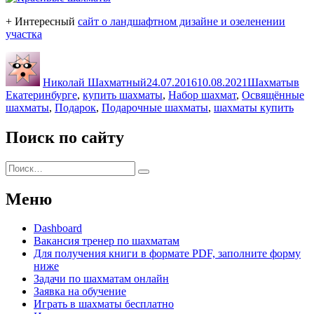
+ Интересный
сайт о ландшафтном дизайне и озеленении
участка
Автор
Опубликовано
Рубрики
Мет
Николай Шахматный
24.07.2016
10.08.2021
Шахматы
в
Екатеринбурге
,
купить шахматы
,
Набор шахмат
,
Освящённые
шахматы
,
Подарок
,
Подарочные шахматы
,
шахматы купить
Поиск по сайту
Искать:
Поиск
Меню
Dashboard
Вакансия тренер по шахматам
Для получения книги в формате PDF, заполните форму
ниже
Задачи по шахматам онлайн
Заявка на обучение
Играть в шахматы бесплатно