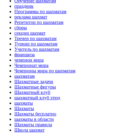
Обучение шахматам
праздник
Программы по шахматам
реклама шахмат
Репетитор по шахматам
сборы
секции шахмат
Тренер по шахматам
Турнир по шахматам
Учитель по шахматам
франшиза
чемпион мира
Чемпионат мира
Чемпионы мира по шахматам
шахматам
Шахматные задачи
Шахматные фигуры
Шахматный клуб
шахматный клуб этюд
шахматы
Шахматы
Шахматы бесплатно
шахматы в области
Шахматы правила
Школа шахмат