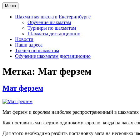
Перейти
Меню
Шахматная школа Шахматное искусство
Шахматная школа в Москве, Санкт-Петербурге, Сочи и Екатер
к
содержимому
Шахматная школа в Екатеринбурге
Обучение шахматам
Турниры по шахматам
Шахматы дистанционно
Новости
Наши адреса
Тренер по шахматам
Обучение шахматам дистанционно
Метка:
Мат ферзем
Мат ферзем
Мат ферзем и королем наиболее распространенный в шахматах
Как поставить мат ферзем одинокому королю, когда на часах с
Для этого необходимо разбить постановку мата на несколько ча