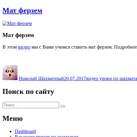
Мат ферзем
Мат ферзем
В этом
видео
мы с Вами учимся ставить мат ферзем. Подробнее
Автор
Опубликовано
Рубрики
Николай Шахматный
20.07.2017
видео уроки по шахмат
Поиск по сайту
Искать:
Поиск
Меню
Dashboard
Вакансия тренер по шахматам