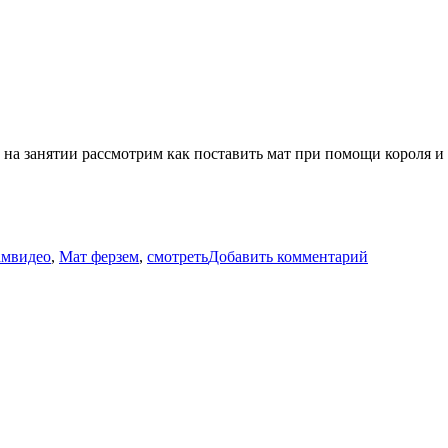
ферзем
 на занятии рассмотрим как поставить мат при помощи короля и
Метки
к
записи
ам
видео
,
Мат ферзем
,
смотреть
Добавить комментарий
Мат
ферзем