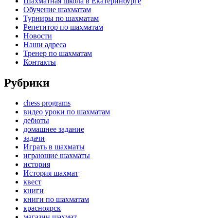
Шахматная школа в Екатеринбурге
Обучение шахматам
Турниры по шахматам
Репетитор по шахматам
Новости
Наши адреса
Тренер по шахматам
Контакты
Рубрики
chess programs
видео уроки по шахматам
дебюты
домашнее задание
задачи
Играть в шахматы
играющие шахматы
история
История шахмат
квест
книги
книги по шахматам
красноярск
магазин шахмат