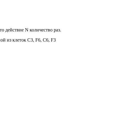
о действие N количество раз.
й из клеток С3, F6, С6, F3