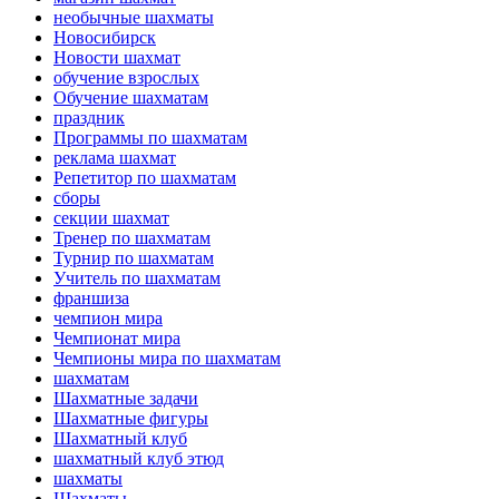
необычные шахматы
Новосибирск
Новости шахмат
обучение взрослых
Обучение шахматам
праздник
Программы по шахматам
реклама шахмат
Репетитор по шахматам
сборы
секции шахмат
Тренер по шахматам
Турнир по шахматам
Учитель по шахматам
франшиза
чемпион мира
Чемпионат мира
Чемпионы мира по шахматам
шахматам
Шахматные задачи
Шахматные фигуры
Шахматный клуб
шахматный клуб этюд
шахматы
Шахматы