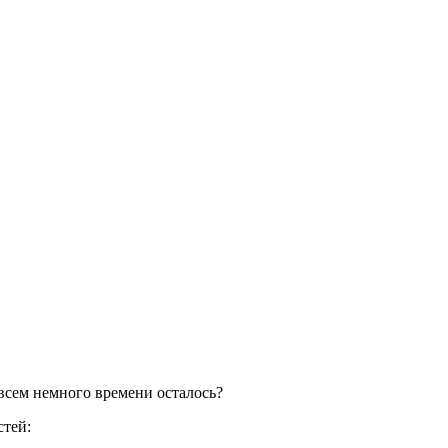
инбурге
овсем немного времени осталось?
стей: