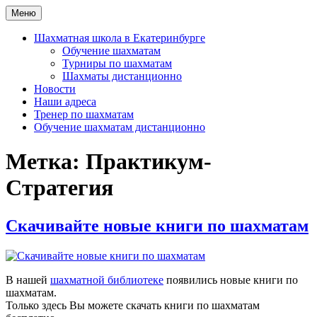
Перейти
Меню
Шахматная школа Шахматное искусство
Шахматная школа в Москве, Санкт-Петербурге, Сочи и
к
Екатеринбурге
содержимому
Шахматная школа в Екатеринбурге
Обучение шахматам
Турниры по шахматам
Шахматы дистанционно
Новости
Наши адреса
Тренер по шахматам
Обучение шахматам дистанционно
Метка:
Практикум-
Стратегия
Скачивайте новые книги по шахматам
В нашей
шахматной библиотеке
появились новые книги по
шахматам.
Только здесь Вы можете скачать книги по шахматам