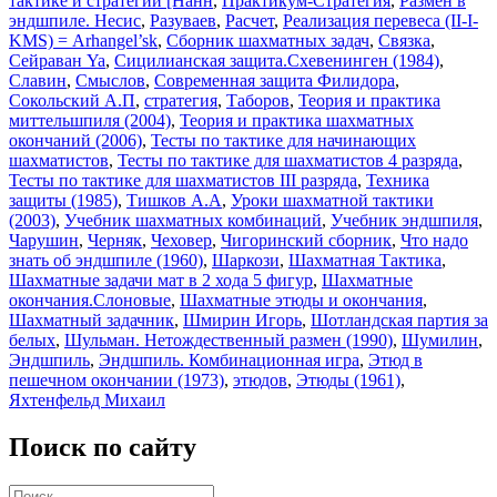
тактике и стратегии [Нанн
,
Практикум-Стратегия
,
Размен в
эндшпиле. Несис
,
Разуваев
,
Расчет
,
Реализация перевеса (II-I-
KMS) = Arhangel’sk
,
Сборник шахматных задач
,
Связка
,
Сейраван Ya
,
Сицилианская защита.Схевенинген (1984)
,
Славин
,
Смыслов
,
Современная защита Филидора
,
Сокольский А.П
,
стратегия
,
Таборов
,
Теория и практика
миттельшпиля (2004)
,
Теория и практика шахматных
окончаний (2006)
,
Тесты по тактике для начинающих
шахматистов
,
Тесты по тактике для шахматистов 4 разряда
,
Тесты по тактике для шахматистов III разряда
,
Техника
защиты (1985)
,
Тишков A.A
,
Уроки шахматной тактики
(2003)
,
Учебник шахматных комбинаций
,
Учебник эндшпиля
,
Чарушин
,
Черняк
,
Чеховер
,
Чигоринский сборник
,
Что надо
знать об эндшпиле (1960)
,
Шаркози
,
Шахматная Тактика
,
Шахматные задачи мат в 2 хода 5 фигур
,
Шахматные
окончания.Слоновые
,
Шахматные этюды и окончания
,
Шахматный задачник
,
Шмирин Игорь
,
Шотландская партия за
белых
,
Шульман. Нетождественный размен (1990)
,
Шумилин
,
Эндшпиль
,
Эндшпиль. Комбинационная игра
,
Этюд в
пешечном окончании (1973)
,
этюдов
,
Этюды (1961)
,
Яхтенфельд Михаил
Поиск по сайту
Искать: