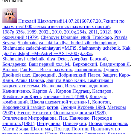
бесплатно
Автор
Опубликовано
Рубрики
Николай Шахматный
14.07.2016
07.07.2017
книги по
Метки
шахматам
1000 самых известных шахматных партий
,
1987g.336s
,
1989
,
2002i
,
2010
,
2010g.254s
,
2011
,
2012]
,
600
окончаний (1979)
,
Chehover-Izbrannie_etudi_Troickogo
,
Pravda
Severa
,
Shahmatnaya_taktika_dlya_budushzih_chempionov
,
Shahmatnie zadachi-miniatyuri =M.FiS
,
Shahmatniy uchebnik. Kak
igrat’ endshpil’ =M«Astrel’»«AST»2007g.335s
,
Shahmatnyi_uchebnik_dlya_Detei
,
Авербах
,
Барский
,
Бондаренко
,
Ваш первый ход. М.
,
Верховский
,
Владимиров Я
,
Волчок
,
Гик Е. — Все о шахматах
,
головоломок
,
Гурвич
,
Двойной шах
,
Дворецкий
,
Добринецкий Павел
,
Защита Каро-
Канн. Атака Панова
,
Защита Каро-Канн. Гамбитная и
закрытая системы
,
Иващенко
,
Искусство эндшпиля
,
Калиниченко
,
Карпов А.
,
Карпов Подгаец
,
Каспаров
,
Комбинация Крест
,
коневые.Том 1 (1980)
,
Конкурс
комбинаций. Школа шахматной тактики-1
,
Конотоп
,
Королевский гамбит
,
котов
,
Леонид Куббель 1998
,
Метеоры
(2005)
,
Несис
,
Никитин
,
Основы эндшпиля (1988)
,
Отвлечение Митрофанова
,
Пак
,
Панченко
,
Переход в
эншпиль (1981)
,
Петрушина
,
Плисецкий
,
Побеждаем короля.
Мат в 2 хода. Шах и мат
,
Полгар
,
Портиш
,
Практикум по