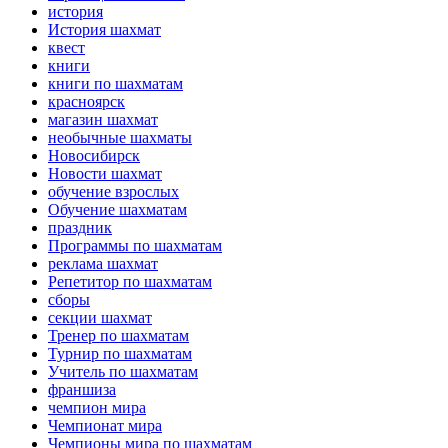
история
История шахмат
квест
книги
книги по шахматам
красноярск
магазин шахмат
необычные шахматы
Новосибирск
Новости шахмат
обучение взрослых
Обучение шахматам
праздник
Программы по шахматам
реклама шахмат
Репетитор по шахматам
сборы
секции шахмат
Тренер по шахматам
Турнир по шахматам
Учитель по шахматам
франшиза
чемпион мира
Чемпионат мира
Чемпионы мира по шахматам