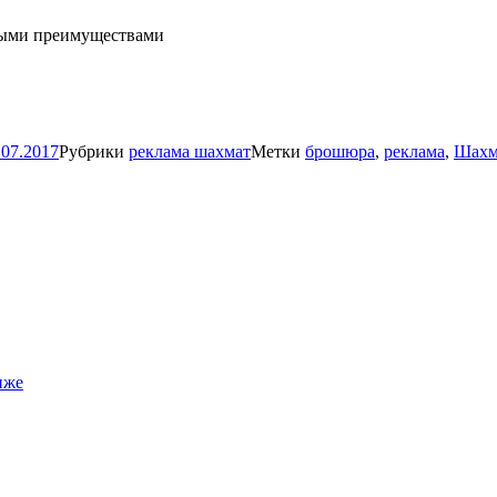
тными преимуществами
.07.2017
Рубрики
реклама шахмат
Метки
брошюра
,
реклама
,
Шахм
иже