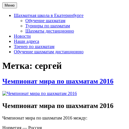
Перейти
Меню
Шахматная школа Шахматное искусство
Шахматная школа в Москве, Санкт-Петербурге, Сочи и
к
Екатеринбурге
содержимому
Шахматная школа в Екатеринбурге
Обучение шахматам
Турниры по шахматам
Шахматы дистанционно
Новости
Наши адреса
Тренер по шахматам
Обучение шахматам дистанционно
Метка:
сергей
Чемпионат мира по шахматам 2016
Чемпионат мира по шахматам 2016
Чемпионат мира по шахматам 2016 между:
Норвегия — Россия