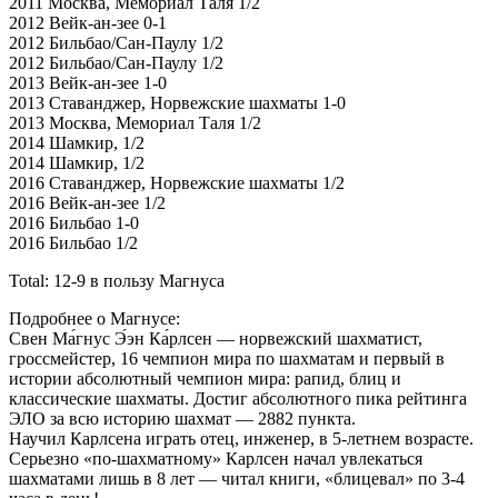
2011 Москва, Мемориал Таля 1/2
2012 Вейк-ан-зеe 0-1
2012 Бильбао/Сан-Паулу 1/2
2012 Бильбао/Сан-Паулу 1/2
2013 Вейк-ан-зеe 1-0
2013 Ставанджер, Норвежские шахматы 1-0
2013 Москва, Мемориал Таля 1/2
2014 Шамкир, 1/2
2014 Шамкир, 1/2
2016 Ставанджер, Норвежские шахматы 1/2
2016 Вейк-ан-зеe 1/2
2016 Бильбао 1-0
2016 Бильбао 1/2
Total: 12-9 в пользу Магнуса
Подробнее о Магнусе:
Свен Ма́гнус Э́эн Ка́рлсен — норвежский шахматист,
гроссмейстер, 16 чемпион мира по шахматам и первый в
истории абсолютный чемпион мира: рапид, блиц и
классические шахматы. Достиг абсолютного пика рейтинга
ЭЛО за всю историю шахмат — 2882 пункта.
Научил Карлсена играть отец, инженер, в 5-летнем возрасте.
Серьезно «по-шахматному» Карлсен начал увлекаться
шахматами лишь в 8 лет — читал книги, «блицевал» по 3-4