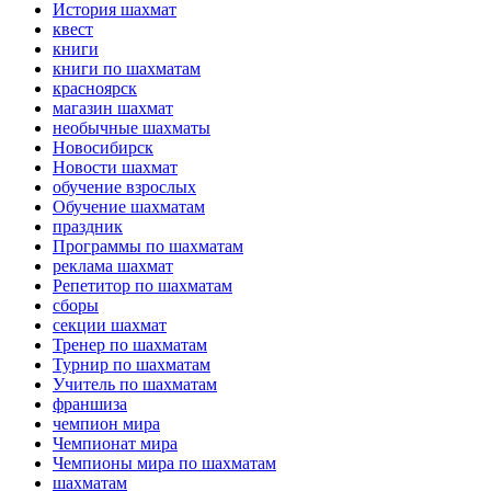
История шахмат
квест
книги
книги по шахматам
красноярск
магазин шахмат
необычные шахматы
Новосибирск
Новости шахмат
обучение взрослых
Обучение шахматам
праздник
Программы по шахматам
реклама шахмат
Репетитор по шахматам
сборы
секции шахмат
Тренер по шахматам
Турнир по шахматам
Учитель по шахматам
франшиза
чемпион мира
Чемпионат мира
Чемпионы мира по шахматам
шахматам