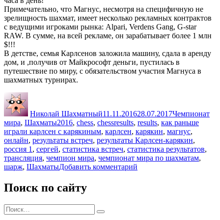
часа в день!
Примечательно, что Магнус, несмотря на специфичную не
зрелищность шахмат, имеет несколько рекламных контрактов
с ведущими игроками рынка: Alpari, Verdens Gang, G-star
RAW. В сумме, на всей рекламе, он зарабатывает более 1 млн
$!!!
В детстве, семья Карлсенов заложила машину, сдала в аренду
дом, и ,получив от Майкрософт деньги, пустилась в
путешествие по миру, с обязательством участия Магнуса в
шахматных турнирах.
Автор
Опубликовано
Рубрики
Николай Шахматный
11.11.2016
28.07.2017
Чемпионат
Метки
мира
,
Шахматы
2016
,
chess
,
chessresults
,
results
,
как раньше
играли карлсен с карякиным
,
карлсен
,
карякин
,
магнус
,
онлайн
,
результаты встреч
,
результаты Карлсен-карякин
,
россия 1
,
сергей
,
статистика встреч
,
статистика результатов
,
трансляция
,
чемпион мира
,
чемпионат мира по шахматам
,
к
шарж
,
Шахматы
Добавить комментарий
записи
Чемпионат
Поиск по сайту
мира
по
Искать:
шахматам
Поиск
2016