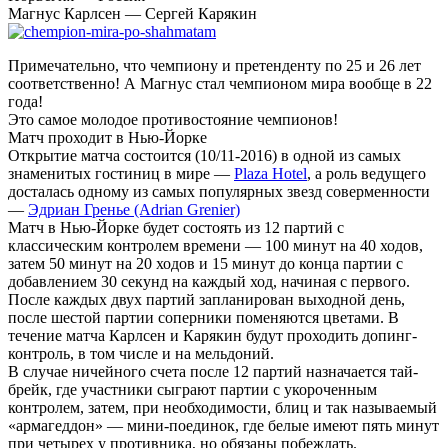
Магнус Карлсен — Сергей Карякин
Примечательно, что чемпиону и претенденту по 25 и 26 лет
соответственно! А Магнус стал чемпионом мира вообще в 22
года!
Это самое молодое противостояние чемпионов!
Матч проходит в Нью-Йорке
Открытие матча состоится (10/11-2016) в одной из самых
знаменитых гостиниц в мире —
Plaza Hotel
, а роль ведущего
досталась одному из самых популярных звезд соверменности
—
Эдриан Гренье (Adrian Grenier)
Матч в Нью-Йорке будет состоять из 12 партий с
классическим контролем времени — 100 минут на 40 ходов,
затем 50 минут на 20 ходов и 15 минут до конца партии с
добавлением 30 секунд на каждый ход, начиная с первого.
После каждых двух партий запланирован выходной день,
после шестой партии соперники поменяются цветами. В
течение матча Карлсен и Карякин будут проходить допинг-
контроль, в том числе и на мельдоний.
В случае ничейного счета после 12 партий назначается тай-
брейк, где участники сыграют партии с укороченным
контролем, затем, при необходимости, блиц и так называемый
«армагеддон» — мини-поединок, где белые имеют пять минут
при четырех у противника, но обязаны побеждать.