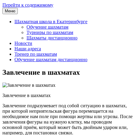
Перейти к содержимому
Меню
Шахматная школа Шахматное искусство
Шахматная школа в Москве, Санкт-Петербурге, Сочи и
Екатеринбурге
Шахматная школа в Екатеринбурге
Обучение шахматам
Турниры по шахматам
Шахматы дистанционно
Новости
Наши адреса
Тренер по шахматам
Обучение шахматам дистанционно
Завлечение в шахматах
Завлечение в шахматах
Завлечение подразумевает под собой ситуацию в шахматах,
при которой неприятельская фигура перемещается на
необходимое нам поле при помощи жертвы или угрозы. После
завлечения фигуры на нужную клетку, мы проводим
основной приём, который может быть двойным ударом или,
например, для постановки связки.