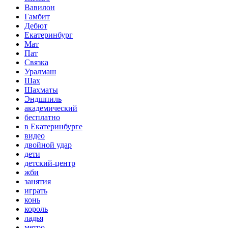
Вавилон
Гамбит
Дебют
Екатеринбург
Мат
Пат
Связка
Уралмаш
Шах
Шахматы
Эндшпиль
академический
бесплатно
в Екатеринбурге
видео
двойной удар
дети
детский-центр
жби
занятия
играть
конь
король
ладья
метро