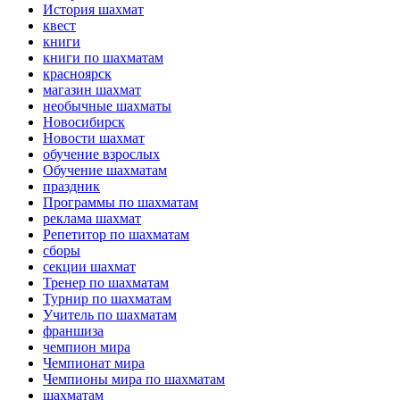
История шахмат
квест
книги
книги по шахматам
красноярск
магазин шахмат
необычные шахматы
Новосибирск
Новости шахмат
обучение взрослых
Обучение шахматам
праздник
Программы по шахматам
реклама шахмат
Репетитор по шахматам
сборы
секции шахмат
Тренер по шахматам
Турнир по шахматам
Учитель по шахматам
франшиза
чемпион мира
Чемпионат мира
Чемпионы мира по шахматам
шахматам