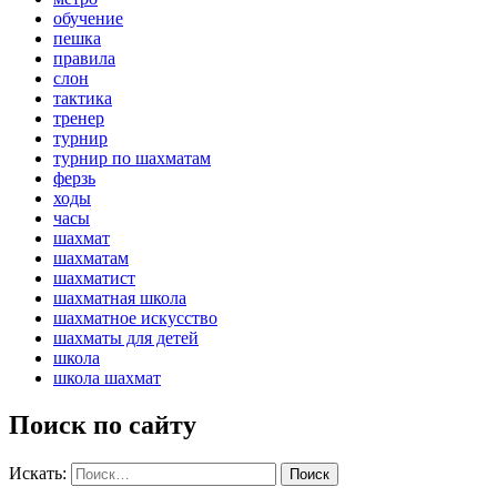
обучение
пешка
правила
слон
тактика
тренер
турнир
турнир по шахматам
ферзь
ходы
часы
шахмат
шахматам
шахматист
шахматная школа
шахматное искусство
шахматы для детей
школа
школа шахмат
Поиск по сайту
Искать:
Поиск