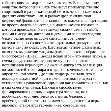
события овеяны сакральным характером. В современном
обществе потребления шахматы несут преимущественно
спортивный и развлекательный смысл, чего не скажешь о
древних обществах. Так, в рамках древнеиндийской
ведической философии считалось, что шахматы олицетворяют
не просто модель общества, но модель самого космоса, в
котором происходит битва между силами света и тьмой,
дэвами и асурами, ангелами и демонами за превосходство.
Черно-белые поля на доске символизирует смену
положительных (ясность) и отрицательных (помутнение)
качеств действующих сил. Шестьдесят четыре шахматных
поля есть выражение мандалы (символическое изображение
миропорядка) Шивы. Каждая новая игра – это новая эпоха, а
смена фигур означает период неосуществленности
потенциалов играющих. Движение фигур есть реализация
возможностей этого мира и отдельного человека в течение
определенной эпохи. Древние мудрецы считали, что с
помощью шахматной игры можно познавать искусство
установления равновесия, гармонии как космических сил, так
и сил самого человека. Шахматы способствуют
формированию не только характера человека, но и
пробуждают его генетическую память. Человек с
пробужденной генетической памятью, посредством игры в
шахматы, становится гармоничнее, совершеннее.