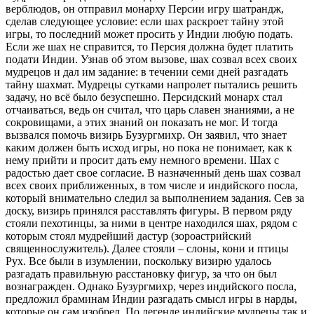
верблюдов, он отправил монарху Персии игру шатрандж,
сделав следующее условие: если шах раскроет тайну этой
игры, то последний может просить у Индии любую подать.
Если же шах не справится, то Персия должна будет платить
подати Индии. Узнав об этом вызове, шах созвал всех своих
мудрецов и дал им задание: в течении семи дней разгадать
тайну шахмат. Мудрецы сутками напролет пытались решить
задачу, но всё было безуспешно. Персидский монарх стал
отчаиваться, ведь он считал, что царь славен знаниями, а не
сокровищами, а этих знаний он показать не мог. И тогда
вызвался помочь визирь Бузургмихр. Он заявил, что знает
каким должен быть исход игры, но пока не понимает, как к
нему прийти и просит дать ему немного времени. Шах с
радостью дает свое согласие. В назначенный день шах созвал
всех своих приближенных, в том числе и индийского посла,
который внимательно следил за выполнением задания. Сев за
доску, визирь принялся расставлять фигуры. В первом ряду
стояли пехотинцы, за ними в центре находился шах, рядом с
которым стоял мудрейший дастур (зороастрийский
священнослужитель). Далее стояли – слоны, кони и птицы
Рух. Все были в изумлении, поскольку визирю удалось
разгадать правильную расстановку фигур, за что он был
вознагражден. Однако Бузургмихр, через индийского посла,
предложил браминам Индии разгадать смысл игры в нарды,
которые он сам изобрел. По легенде индийские мудрецы так и