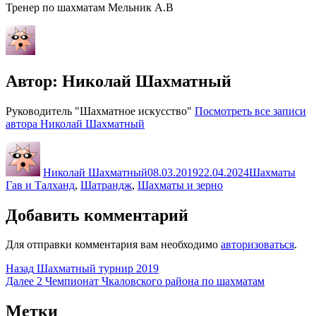
Тренер по шахматам Мельник А.В
Автор:
Николай Шахматный
Руководитель "Шахматное искусство"
Посмотреть все записи
автора Николай Шахматный
Автор
Опубликовано
Рубрики
Мет
Николай Шахматный
08.03.2019
22.04.2024
Шахматы
Гав и Талханд
,
Шатрандж
,
Шахматы и зерно
Добавить комментарий
Для отправки комментария вам необходимо
авторизоваться
.
Навигация
Предыдущая
Назад
Шахматный турнир 2019
запись:
Следующая
Далее
2 Чемпионат Чкаловского района по шахматам
по
запись:
записям
Метки