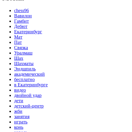
chess96
Вавилон
Гамбит
Дебют
Екатеринбург
Мат
Пат
Связка
Уралмаш
Шах
Шахматы
Эндшпиль
академический
бесплатно
в Екатеринбурге
видео
двойной удар
дети
детский-центр
жби
занятия
играть
конь