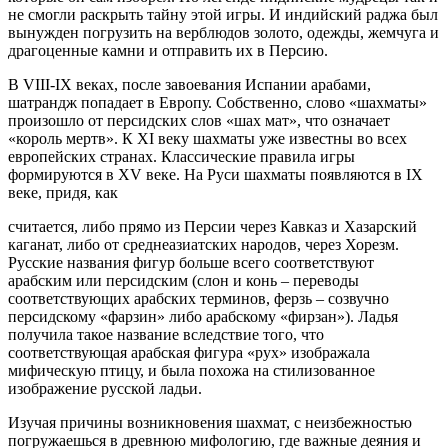
не смогли раскрыть тайну этой игры. И индийский раджа был
вынужден погрузить на верблюдов золото, одежды, жемчуга и
драгоценные камни и отправить их в Персию.
В VIII-IX веках, после завоевания Испании арабами,
шатрандж попадает в Европу. Собственно, слово «шахматы»
произошло от персидских слов «шах мат», что означает
«король мертв». К XI веку шахматы уже известны во всех
европейских странах. Классические правила игры
формируются в XV веке. На Руси шахматы появляются в IX
веке, придя, как
считается, либо прямо из Персии через Кавказ и Хазарский
каганат, либо от среднеазиатских народов, через Хорезм.
Русские названия фигур больше всего соответствуют
арабским или персидским (слон и конь – переводы
соответствующих арабских терминов, ферзь – созвучно
персидскому «фарзин» либо арабскому «фирзан»). Ладья
получила такое название вследствие того, что
соответствующая арабская фигура «рух» изображала
мифическую птицу, и была похожа на стилизованное
изображение русской ладьи.
Изучая причины возникновения шахмат, с неизбежностью
погружаешься в древнюю мифологию, где важные деяния и