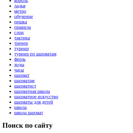
король
ладья
метро
обучение
пешка
правила
слон
тактика
тренер
турнир
турнир по шахматам
ферзь
ходы
часы
шахмат
шахматам
шахматист
шахматная школа
шахматное искусство
шахматы для детей
школа
школа шахмат
Поиск по сайту