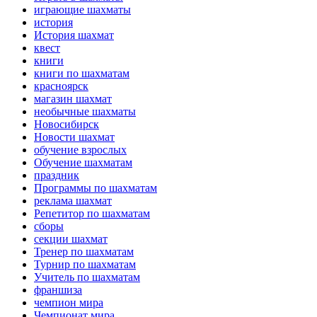
играющие шахматы
история
История шахмат
квест
книги
книги по шахматам
красноярск
магазин шахмат
необычные шахматы
Новосибирск
Новости шахмат
обучение взрослых
Обучение шахматам
праздник
Программы по шахматам
реклама шахмат
Репетитор по шахматам
сборы
секции шахмат
Тренер по шахматам
Турнир по шахматам
Учитель по шахматам
франшиза
чемпион мира
Чемпионат мира