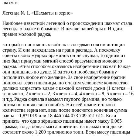
шахмат.
Легенда № 1. «Шахматы и зерно»
Наиболее известной легендой о происхождении шахмат стала
легенда о радже и брамине. В начале нашей эры в Индии
правил молодой раджа,
который в постоянных войнах с соседями совсем истощил
страну. И она находилась на грани распада. А поскольку
советы своих мудрых браминов он не слушал, то одним из
них был придуман мягкий способ вразумления молодого
раджы. Этим способом оказалось изобретение шахмат. Ражде
они пришлись по душе. И за это он пообещал брамину
исполнить любое его желание. За свое изобретение братин
попросил зерен пшеницы, но с таким условием: количество
должно возрастать вдвое с каждой клеткой доски (1 клетка – 1
зернышко, 2 клетка – 2, 3 клетка – 4, 4 клетка – 8, 5 клетка – 16
и т.д. Раджа сначала высмеял глупого брамина, но только
потом он понял свою ошибку. На всей планете такого
количества зерна нет, ведь после подсчетов конечная сумма
равна – 1,8*1019 или 18 446 744 073 709 551 615. Если
принять, что одно зёрнышко пшеницы имеет массу 0,065
грамма, тогда общая масса пшеницы на шахматной доске
составит около 1,200 триллионов тонн. Если массу пшеницы