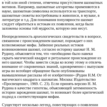
в той или иной степени, отмечены присутствием шахматных
мотивов. Например, шахматные алгоритмы применяются в
науке, шахматная символика используется на транспорте,
шахматные сюжеты востребованы в живописи, в музыке, в
литературе и т.д. Для понимания популярности шахмат
следует обратиться к истокам их появления, когда были
заложены основы той мудрости, которую они несут.
Неопределенность археологических свидетельств в вопросе,
связанном с происхождением шахмат, порождает о них
всевозможные мифы. Забвение реальных истоков
возникновения шахмат, согласно историку шахмат Н. М.
Рудину, объясняется тем, что «необходимо было навеки
скрыть магический квадрат и ритуальное происхождение из
него шахмат. Чтобы замести следы ко всему этому и отвлечь
внимание от сокровенных знаний, одновременно с выпуском
игры во всеобщее обращение были опубликованы
вымышленные рассказы об ее изобретении» (Рудин Н.М. От
магического квадрата к шахматам. Москва: Издательство
«Просвещение», 1969. С. 23). Если принять версию Н. М.
Рудина в качестве гипотезы, объясняющей затемненность
истории зарождения шахмат, то возникает более критический
подход к соответствующим мифам.
Существует несколько легенд, повествующих о появлении