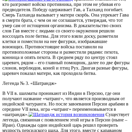
кто разгромит войско противника, при этом не убивая его
предводителя. Победу одерживает Гав, а Талханд погибает.
Смерь Талханда вызывает у матери скорбь. Она упрекает Гава
в смерти брата, с чем он не соглашается, утверждая, что тот
умер сам от истощения организма. В доказательство своих
слов Гав вместе с людьми со своего окружения решили
воссоздать поле битвы. Для этого взяли доску, разметили
клетки и поместили на нее фигурки, изображавшие
воюющих. Противостоящие войска поставили на
противоположные стороны и разместили рядами: пехота,
конница и опять пехота. В среднем ряду по центру стоял
царевич, рядом – его главный помощник, далее по две фигуры
слонов, верблюдов, коней и птиц Рух. Двигая разные фигуры,
царевич показал матери, как проходила битва.
Легенда № 3. «Шатрандж»
В VII в. шахматы проникают из Индии в Персию, где они
получают название «чатранг», что является производным от
индийской чатуранги. Но после завоевания Персии арабами в
середине VII века, игра «чатранг» переименовывается в
«шатрандж».
Существует
легенда, связанная с появлением этой игры в Персии (ныне –
Иран). Однажды один индийский царь решил проверить
мудрость персидского шаха. Для этого, вместе с караваном