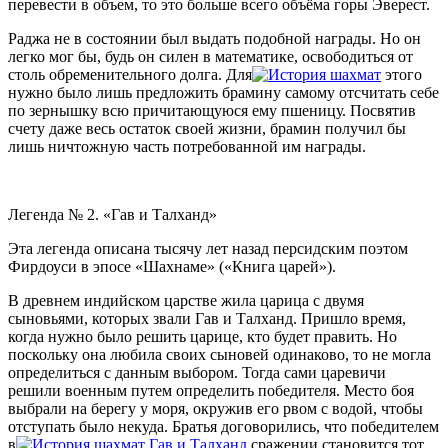
перевести в объем, то это больше всего объёма горы Эверест.
Раджа не в состоянии был выдать подобной награды. Но он
легко мог бы, будь он силен в математике, освободиться от
столь обременительного долга. Для
этого
нужно было лишь предложить брамину самому отсчитать себе
по зернышку всю причитающуюся ему пшеницу. Посвятив
счету даже весь остаток своей жизни, брамин получил бы
лишь ничтожную часть потребованной им награды.
Легенда № 2. «Гав и Талханд»
Эта легенда описана тысячу лет назад персидским поэтом
Фирдоуси в эпосе «Шахнаме» («Книга царей»).
В древнем индийском царстве жила царица с двумя
сыновьями, которых звали Гав и Талханд. Пришло время,
когда нужно было решить царице, кто будет править. Но
поскольку она любила своих сыновей одинаково, то не могла
определиться с данным выбором. Тогда сами царевичи
решили военным путем определить победителя. Место боя
выбрали на берегу у моря, окружив его рвом с водой, чтобы
отступать было некуда. Братья договорились, что победителем
в
сражении становится тот,