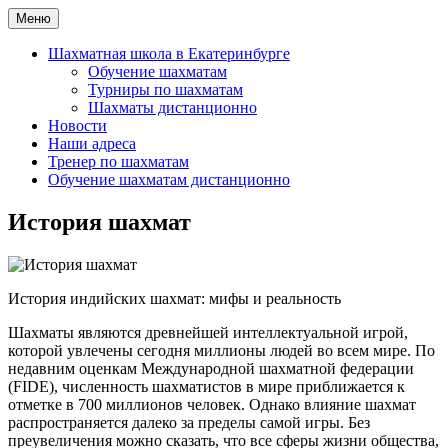
Перейти
Меню
Шахматная школа Шахматное искусство
Шахматная школа в Москве, Санкт-Петербурге, Сочи и
к
Екатеринбурге
содержимому
Шахматная школа в Екатеринбурге
Обучение шахматам
Турниры по шахматам
Шахматы дистанционно
Новости
Наши адреса
Тренер по шахматам
Обучение шахматам дистанционно
История шахмат
История индийских шахмат: мифы и реальность
Шахматы являются древнейшей интеллектуальной игрой,
которой увлечены сегодня миллионы людей во всем мире. По
недавним оценкам Международной шахматной федерации
(FIDE), численность шахматистов в мире приближается к
отметке в 700 миллионов человек. Однако влияние шахмат
распространяется далеко за пределы самой игры. Без
преувеличения можно сказать, что все сферы жизни общества,