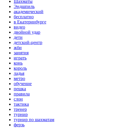
Шахматы
Эндшпиль
академический
бесплатно
в Екатеринбурге
видео
двойной удар
дети
детский-центр
жби
занятия
играть
конь
король
ладья
метро
обучение
пешка
правила
слон
тактика
тренер
турнир
турнир по шахматам
ферзь