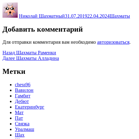
Автор
Опубликовано
Рубрики
Николай Шахматный
31.07.2019
22.04.2024
Шахматы
Добавить комментарий
Для отправки комментария вам необходимо
авторизоваться
.
Навигация
Предыдущая
Назад
Шахматы Раменки
запись:
Следующая
Далее
Шахматы Алладина
по
запись:
записям
Метки
chess96
Вавилон
Гамбит
Дебют
Екатеринбург
Мат
Пат
Связка
Уралмаш
Шах