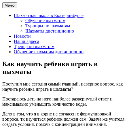
Перейти
Меню
Шахматная школа Шахматное искусство
Шахматная школа в Москве, Санкт-Петербурге, Сочи и
к
Екатеринбурге
содержимому
Шахматная школа в Екатеринбурге
Обучение шахматам
Турниры по шахматам
Шахматы дистанционно
Новости
Наши адреса
Тренер по шахматам
Обучение шахматам дистанционно
Как научить ребенка играть в
шахматы
Поступил мне сегодня самый главный, наверное вопрос, как
научить ребенка играть в шахматы?
Постараюсь дать на него наиболее развернутый ответ и
максимально уменьшить количество воды.
Дело в том, что я в корне не согласен с формулировкой
вопроса, тк научиться ребенок должен сам. Задача же учителя,
создать условия, помочь с концентрацией внимания,