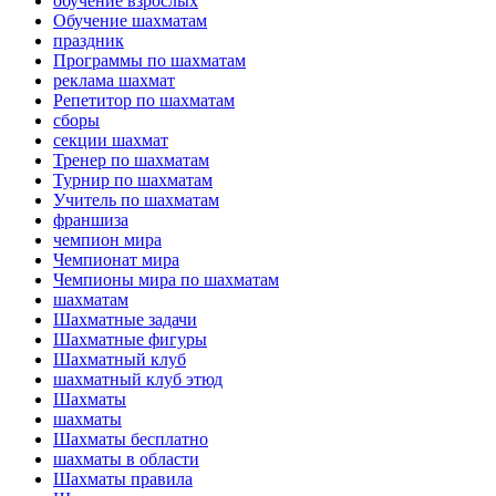
обучение взрослых
Обучение шахматам
праздник
Программы по шахматам
реклама шахмат
Репетитор по шахматам
сборы
секции шахмат
Тренер по шахматам
Турнир по шахматам
Учитель по шахматам
франшиза
чемпион мира
Чемпионат мира
Чемпионы мира по шахматам
шахматам
Шахматные задачи
Шахматные фигуры
Шахматный клуб
шахматный клуб этюд
Шахматы
шахматы
Шахматы бесплатно
шахматы в области
Шахматы правила