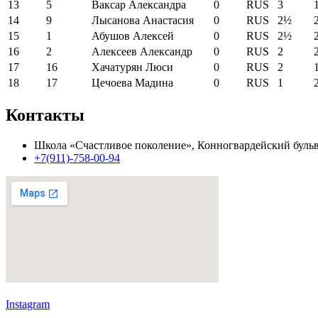
13
5
Ваксар Александра
0
RUS
3
14
9
Лысанова Анастасия
0
RUS
2½
15
1
Абушов Алексей
0
RUS
2½
16
2
Алексеев Александр
0
RUS
2
17
16
Хачатурян Люси
0
RUS
2
18
17
Цечоева Мадина
0
RUS
1
Контакты
Школа «Счастливое поколение», Конногвардейский бульв
+7(911)-758-00-94
Instagram