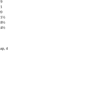
19
21
20
21½
18½
24½
ар, 4