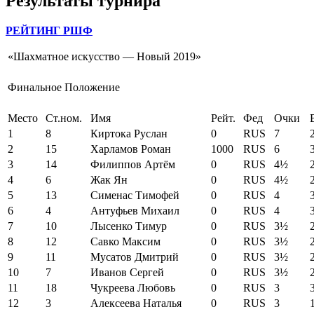
Результаты турнира
РЕЙТИНГ РШФ
«Шахматное искусство — Новый 2019»
Финальное Положение
Место
Ст.ном.
Имя
Рейт.
Фед
Очки
1
8
Киртока Руслан
0
RUS
7
2
15
Харламов Роман
1000
RUS
6
3
14
Филиппов Артём
0
RUS
4½
4
6
Жак Ян
0
RUS
4½
5
13
Сименас Тимофей
0
RUS
4
6
4
Антуфьев Михаил
0
RUS
4
7
10
Лысенко Тимур
0
RUS
3½
8
12
Савко Максим
0
RUS
3½
9
11
Мусатов Дмитрий
0
RUS
3½
10
7
Иванов Сергей
0
RUS
3½
11
18
Чукреева Любовь
0
RUS
3
12
3
Алексеева Наталья
0
RUS
3