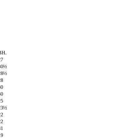
BH.
27
30½
28½
28
30
30
25
23½
22
22
31
19