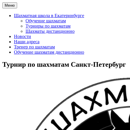
Перейти
Меню
Шахматная школа Шахматное искусство
Шахматная школа в Москве, Санкт-Петербурге, Сочи и Екатер
к
содержимому
Шахматная школа в Екатеринбурге
Обучение шахматам
Турниры по шахматам
Шахматы дистанционно
Новости
Наши адреса
Тренер по шахматам
Обучение шахматам дистанционно
Турнир по шахматам Санкт-Петербург