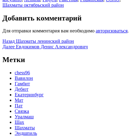
Шахматы октябрьский район
Добавить комментарий
Для отправки комментария вам необходимо
авторизоваться
.
Навигация
Предыдущая
Назад
Шахматы ленинский район
запись:
Следующая
Далее
Евдокимов Денис Александрович
по
запись:
записям
Метки
chess96
Вавилон
Гамбит
Дебют
Екатеринбург
Мат
Пат
Связка
Уралмаш
Шах
Шахматы
Эндшпиль