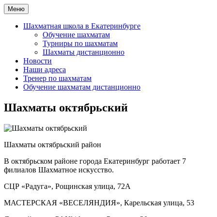
Перейти
Меню
Шахматная школа Шахматное искусство
Шахматная школа в Москве, Санкт-Петербурге, Сочи и
к
Екатеринбурге
содержимому
Шахматная школа в Екатеринбурге
Обучение шахматам
Турниры по шахматам
Шахматы дистанционно
Новости
Наши адреса
Тренер по шахматам
Обучение шахматам дистанционно
Шахматы октябрьский
Шахматы октябрьский район
В октябрьском районе города Екатеринбург работает 7
филиалов Шахматное искусство.
СЦР «Радуга», Рощинская улица, 72А
МАСТЕРСКАЯ «ВЕСЕЛЯНДИЯ», Карельская улица, 53