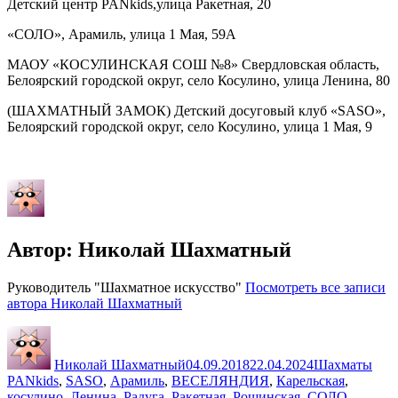
Детский центр PANkids,улица Ракетная, 20
«СОЛО», Арамиль, улица 1 Мая, 59А
МАОУ «КОСУЛИНСКАЯ СОШ №8» Свердловская область,
Белоярский городской округ, село Косулино, улица Ленина, 80
(ШАХМАТНЫЙ ЗАМОК) Детский досуговый клуб «SASO»,
Белоярский городской округ, село Косулино, улица 1 Мая, 9
Автор:
Николай Шахматный
Руководитель "Шахматное искусство"
Посмотреть все записи
автора Николай Шахматный
Автор
Опубликовано
Рубрики
Мет
Николай Шахматный
04.09.2018
22.04.2024
Шахматы
PANkids
,
SASO
,
Арамиль
,
ВЕСЕЛЯНДИЯ
,
Карельская
,
косулино
,
Ленина
,
Радуга
,
Ракетная
,
Рощинская
,
СОЛО
,