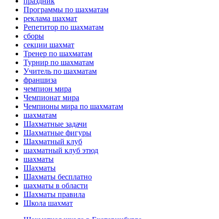
праздник
Программы по шахматам
реклама шахмат
Репетитор по шахматам
сборы
секции шахмат
Тренер по шахматам
Турнир по шахматам
Учитель по шахматам
франшиза
чемпион мира
Чемпионат мира
Чемпионы мира по шахматам
шахматам
Шахматные задачи
Шахматные фигуры
Шахматный клуб
шахматный клуб этюд
шахматы
Шахматы
Шахматы бесплатно
шахматы в области
Шахматы правила
Школа шахмат