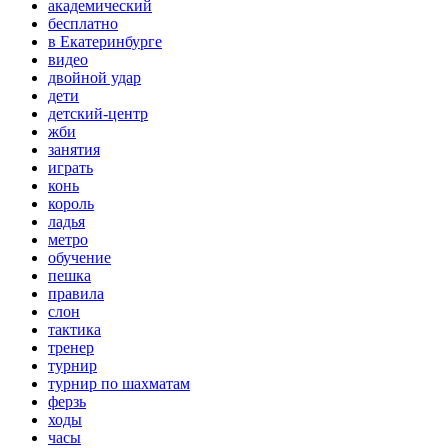
академический
бесплатно
в Екатеринбурге
видео
двойной удар
дети
детский-центр
жби
занятия
играть
конь
король
ладья
метро
обучение
пешка
правила
слон
тактика
тренер
турнир
турнир по шахматам
ферзь
ходы
часы