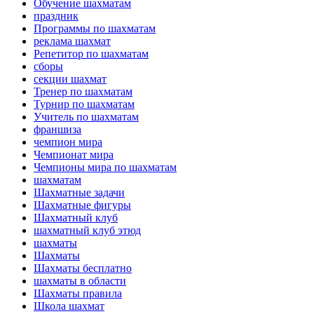
Обучение шахматам
праздник
Программы по шахматам
реклама шахмат
Репетитор по шахматам
сборы
секции шахмат
Тренер по шахматам
Турнир по шахматам
Учитель по шахматам
франшиза
чемпион мира
Чемпионат мира
Чемпионы мира по шахматам
шахматам
Шахматные задачи
Шахматные фигуры
Шахматный клуб
шахматный клуб этюд
шахматы
Шахматы
Шахматы бесплатно
шахматы в области
Шахматы правила
Школа шахмат