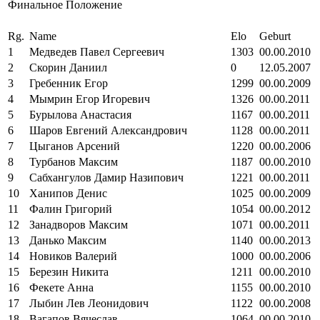
Финальное Положение
Rg.
Name
Elo
Geburt
1
Медведев Павел Сергеевич
1303
00.00.2010
2
Скорин Даниил
0
12.05.2007
3
Гребенник Егор
1299
00.00.2009
4
Мымрин Егор Игоревич
1326
00.00.2011
5
Бурылова Анастасия
1167
00.00.2011
6
Шаров Евгений Александрович
1128
00.00.2011
7
Цыганов Арсений
1220
00.00.2006
8
Турбанов Максим
1187
00.00.2010
9
Сабхангулов Дамир Назипович
1221
00.00.2011
10
Ханипов Денис
1025
00.00.2009
11
Фалин Григорий
1054
00.00.2012
12
Занадворов Максим
1071
00.00.2011
13
Данько Максим
1140
00.00.2013
14
Новиков Валерий
1000
00.00.2006
15
Березин Никита
1211
00.00.2010
16
Фекете Анна
1155
00.00.2010
17
Лыбин Лев Леонидович
1122
00.00.2008
18
Вагапов Вячеслав
1064
00.00.2010