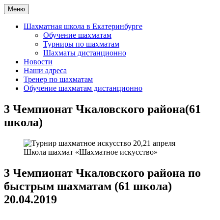
Перейти
Меню
Шахматная школа Шахматное искусство
Шахматная школа в Москве, Санкт-Петербурге, Сочи и
к
Екатеринбурге
содержимому
Шахматная школа в Екатеринбурге
Обучение шахматам
Турниры по шахматам
Шахматы дистанционно
Новости
Наши адреса
Тренер по шахматам
Обучение шахматам дистанционно
3 Чемпионат Чкаловского района(61
школа)
Школа шахмат «Шахматное искусство»
3 Чемпионат Чкаловского района по
быстрым шахматам (61 школа)
20.04.2019