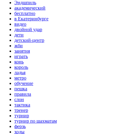
Эндшпиль
академический
бесплатно
в Екатеринбурге
видео
двойной удар
дети
детский-центр
жби
занятия
играть
конь
король
ладья
метро
обучение
пешка
правила
слон
тактика
тренер
турнир
турнир по шахматам
ферзь
ходы