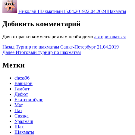
Автор
Опубликовано
Рубрики
Николай Шахматный
15.04.2019
22.04.2024
Шахматы
Добавить комментарий
Для отправки комментария вам необходимо
авторизоваться
.
Навигация
Предыдущая
Назад
Турнир по шахматам Санкт-Петербург 21.04.2019
запись:
Следующая
Далее
Итоговый турнир по шахматам
по
запись:
записям
Метки
chess96
Вавилон
Гамбит
Дебют
Екатеринбург
Мат
Пат
Связка
Уралмаш
Шах
Шахматы